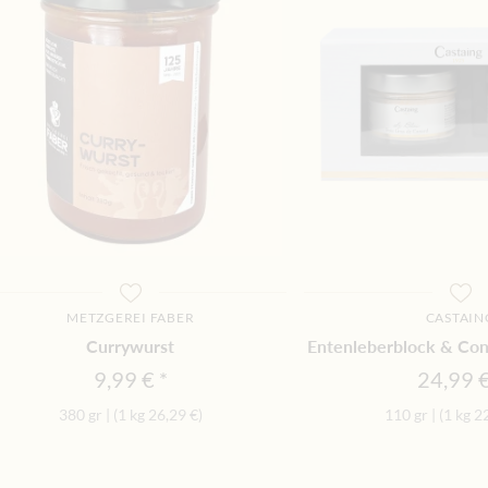
METZGEREI FABER
CASTAIN
Currywurst
Entenleberblock & Con
9,99 €
24,99 
380 gr
|
(1 kg
26,29 €
)
110 gr
|
(1 kg
2