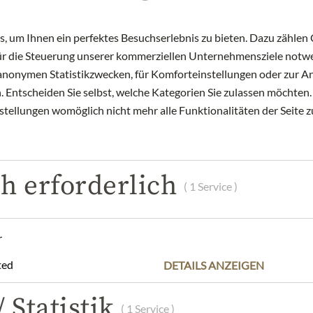
 um Ihnen ein perfektes Besuchserlebnis zu bieten. Dazu zählen C
für die Steuerung unserer kommerziellen Unternehmensziele notwe
zu anonymen Statistikzwecken, für Komforteinstellungen oder zur An
 Entscheiden Sie selbst, welche Kategorien Sie zulassen möchten. 
nstellungen womöglich nicht mehr alle Funktionalitäten der Seite 
h erforderlich
( 1 Service )
r
HANDL TYROL
HANDL TY
ted
DETAILS ANZEIGEN
Veggie Almjäger Klassik
Tiroler Kabanos
2,39 €
2,79 €
 Statistik
( 1 Service )