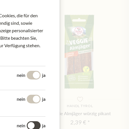
ookies, die für den
ndig sind, sowie
zeige personalisierter
Bitte beachten Sie,
zur Verfügung stehen.
nein
ja
nein
ja
ROL
HANDL TYROL
si Kräuter
Veggie Almjäger würzig pikant
2,39 €
nein
ja