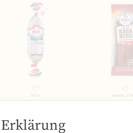
PICK
HANDL TY
Original ungarische Salami
Tiroler Kabanossi
9,29 €
2,79 €
 Erklärung
250 gr
|
(1 kg
37,16 €
)
80 gr
|
(1 kg
34