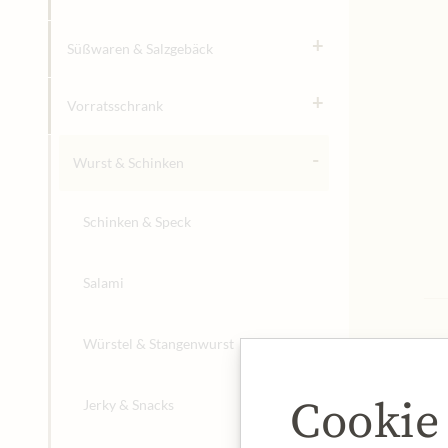
+
Süßwaren & Salzgebäck
+
Vorratsschrank
-
Wurst & Schinken
Schinken & Speck
Salami
Würstel & Stangenwurst
Cookie
Jerky & Snacks