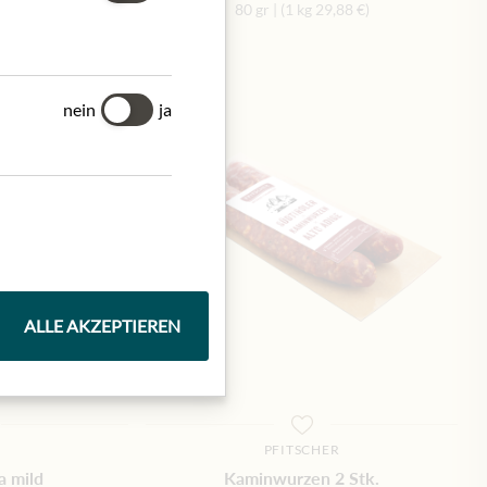
,88 €
)
80 gr
|
(1 kg
29,88 €
)
nein
ja
ALLE AKZEPTIEREN
O
PFITSCHER
a mild
Kaminwurzen 2 Stk.