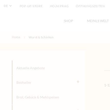
DE
POP-UP-STORE
HOJM PRAG
ÖFFNUNGSZEITEN
SHOP
MEINLS WELT
Direkt zum Inhalt
Home
Wurst & Schinken
Wurst & Sch
Aktuelle Angebote
+
Bestseller
1
-
1
Brot, Gebäck & Mehlspeisen