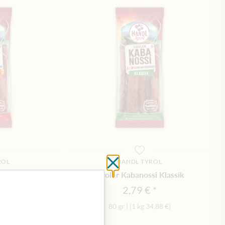
ROL
HANDL TYROL
Schließen ohne zu spei
 Sweet Chili
Tiroler Kabanossi Klassik
2,79 €
,88 €
)
80 gr
|
(1 kg
34,88 €
)