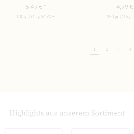
5,49 €
4,99 €
100 gr
|
(1 kg
54,90 €
)
200 gr
|
(1 kg
2
Sei
1
2
3
4
Highlights aus unserem Sortiment