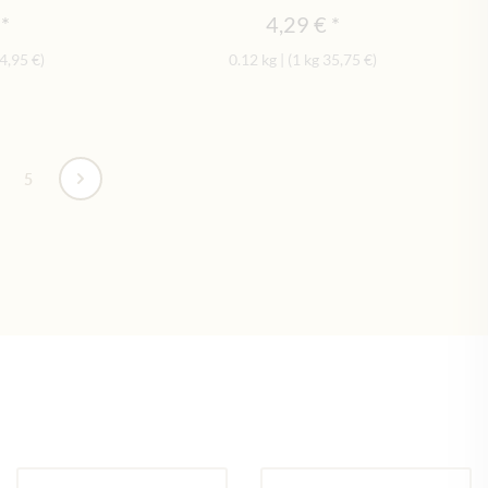
4,29 €
4,95 €
)
0.12 kg
|
(1 kg
35,75 €
)
te
5