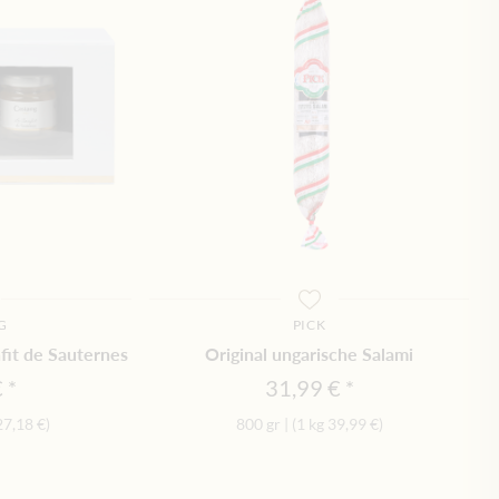
G
PICK
fit de Sauternes
Original ungarische Salami
€
31,99 €
27,18 €
)
800 gr
|
(1 kg
39,99 €
)