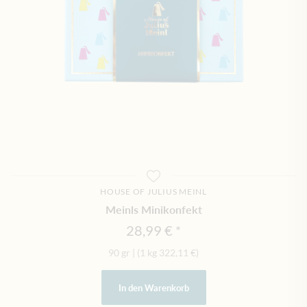
HOUSE OF JULIUS MEINL
Meinls Minikonfekt
28,99 €
90 gr
|
(1 kg
322,11 €
)
In den Warenkorb