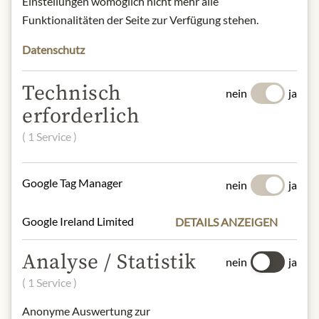
Einstellungen womöglich nicht mehr alle
Funktionalitäten der Seite zur Verfügung stehen.
HOUSE OF JULIUS MEINL
Datenschutz
Vollmilchschokolade
4,99 €
Technisch
nein
ja
erforderlich
75 gr
|
(1 kg
66,53 €
)
( 1 Service )
In den Warenkorb
Google Tag Manager
nein
ja
Google Ireland Limited
DETAILS ANZEIGEN
Analyse / Statistik
nein
ja
( 1 Service )
Anonyme Auswertung zur