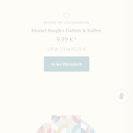
HOUSE OF JULIUS MEINL
Mozart Koogles Datteln & Kaffee
9,99 €
120 gr
|
(1 kg
83,25 €
)
In den Warenkorb