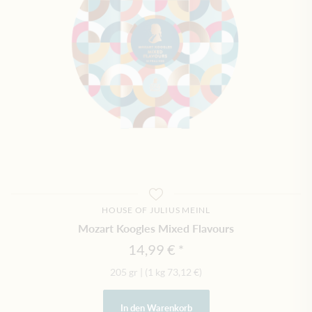
HOUSE OF JULIUS MEINL
Mozart Koogles Mixed Flavours
14,99 €
205 gr
|
(1 kg
73,12 €
)
In den Warenkorb