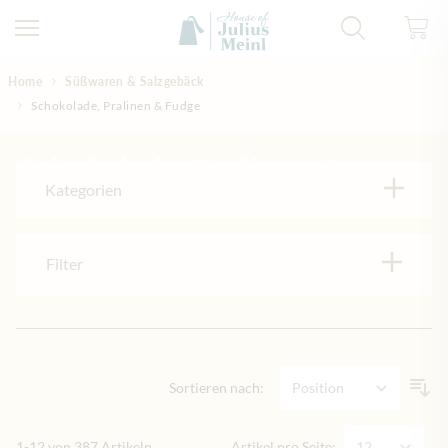
Direkt zum Inhalt
Home
Süßwaren & Salzgebäck
Schokolade, Pralinen & Fudge
Schokolade, Pralinen &
Kategorien
Fudge
Filter
Sortieren nach:
1
-
12
von
387
Artikeln
Artikel pro Seite: