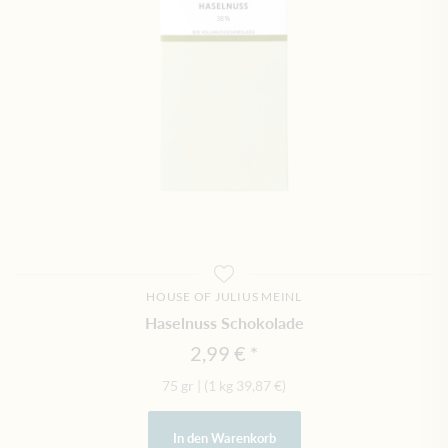
HOUSE OF JULIUS MEINL
Haselnuss Schokolade
2,99 €
75 gr
|
(1 kg
39,87 €
)
In den Warenkorb