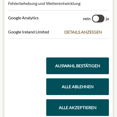
Fehlerbehebung und Weiterentwicklung
Google Analytics
nein
ja
Google Ireland Limited
DETAILS ANZEIGEN
AUSWAHL BESTÄTIGEN
HOUSE OF JULIUS MEINL
Zartbitter Schokolade
ALLE ABLEHNEN
4,99 €
75 gr
|
(1 kg
66,53 €
)
ALLE AKZEPTIEREN
In den Warenkorb