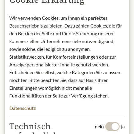
Cookie Erklärung
lagern.
Kontakt: Julius Meinl am Graben,
Graben 19, 1010 Wien, Österreich.
Wir verwenden Cookies, um Ihnen ein perfektes
Besuchserlebnis zu bieten. Dazu zählen Cookies, die für
* Wir bitten um Verständnis, dass das
den Betrieb der Seite und für die Steuerung unserer
Produktdesign von der Abbildung
kommerziellen Unternehmensziele notwendig sind,
abweichen kann.
sowie solche, die lediglich zu anonymen
Statistikzwecken, für Komforteinstellungen oder zur
ZUTATEN & ALLERGENE
Anzeige personalisierter Inhalte genutzt werden.
Zucker, Kakaobutter, Vollmilchpulver,
Entscheiden Sie selbst, welche Kategorien Sie zulassen
Schokoladenmasse, natürliches
möchten. Bitte beachten Sie, dass auf Basis Ihrer
Vanillearoma; Emulgator:
Einstellungen womöglich nicht mehr alle
Sojalecithin; Kakaotrockenmasse:
Funktionalitäten der Seite zur Verfügung stehen.
mindestens 36%. (Vollmilch-
Schokoladenkuvertüre).
Datenschutz
Technisch
nein
ja
Sojabohnen und daraus gewonnene
Erzeugnisse, Milch und