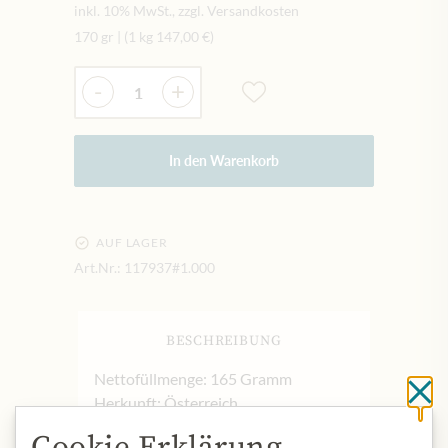
inkl. 10% MwSt., zzgl. Versandkosten
170 gr
|
(1 kg
147,00 €
)
Menge
-
+
In den Warenkorb
AUF LAGER
Art.Nr.:
117937#1.000
BESCHREIBUNG
Nettofüllmenge: 165 Gramm
Sc
Herkunft: Österreich
Aufbewahrung: kühl und trocken