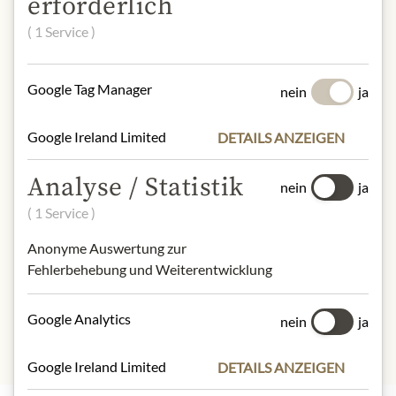
erforderlich
Milcherzeugnisse, Schalenfrüchte und
( 1 Service )
daraus hergestellte Erzeugnisse
NÄHRWERTE
Google Tag Manager
nein
ja
100 g enthalten im Durchschnitt:
Google Ireland Limited
DETAILS ANZEIGEN
Kalorien (Energie)
: 2453 kJ / 586 kcal
Fett
: 40 g
Analyse / Statistik
- davon gesättigte Fettsäuren
: 25 g
nein
ja
Kohlenhydrate
: 49 g
( 1 Service )
- davon Zucker
: 48 g
Ballaststoffe
:
Anonyme Auswertung zur
Eiweiß
: 6,2 g
Fehlerbehebung und Weiterentwicklung
Salz
: 0,08 g
Google Analytics
nein
ja
Google Ireland Limited
DETAILS ANZEIGEN