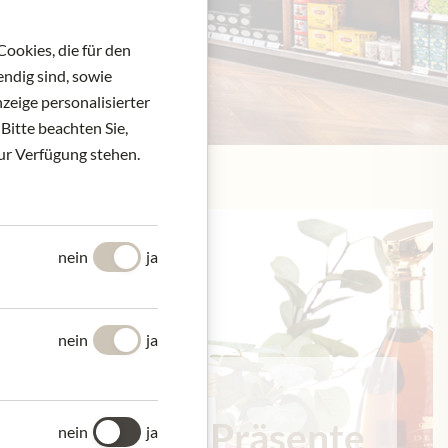
ookies, die für den
ndig sind, sowie
zeige personalisierter
Bitte beachten Sie,
zur Verfügung stehen.
nein
ja
nein
ja
Meinls Präsente
nein
ja