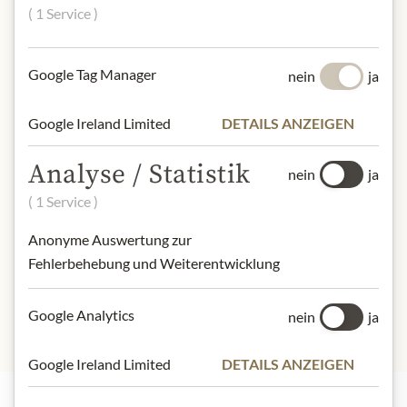
( 1 Service )
• Vorabinformationen zu limitierten Editionen
• Vorkaufsrecht bei Raritäten und seltenen Delikatessen
Google Tag Manager
nein
ja
• Monatlich exklusive Rabatte zu speziellen Gourmet Club
Aktionen
Google Ireland Limited
DETAILS ANZEIGEN
• Aktuelle Informationen über exklusive Angebote im
Gourmet Club Newsletter
Analyse / Statistik
• Angebote unserer Kooperationspartner zu speziellen
nein
ja
Konditionen
( 1 Service )
• Geburtstagsgutschein für den Onlineshop von Julius Meinl
Anonyme Auswertung zur
am Graben
Fehlerbehebung und Weiterentwicklung
Google Analytics
nein
ja
Google Ireland Limited
DETAILS ANZEIGEN