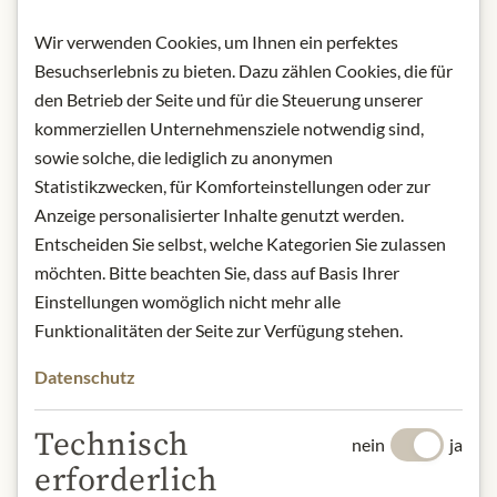
⇒ ZUR ANMELDUNG
Wir verwenden Cookies, um Ihnen ein perfektes
Besuchserlebnis zu bieten. Dazu zählen Cookies, die für
den Betrieb der Seite und für die Steuerung unserer
kommerziellen Unternehmensziele notwendig sind,
sowie solche, die lediglich zu anonymen
Ihre Gourmet Club Vorteile
Statistikzwecken, für Komforteinstellungen oder zur
Anzeige personalisierter Inhalte genutzt werden.
Entscheiden Sie selbst, welche Kategorien Sie zulassen
Veranstaltungen
möchten. Bitte beachten Sie, dass auf Basis Ihrer
• Ermäßigungen für sämtliche Gourmet Club
Einstellungen womöglich nicht mehr alle
Veranstaltungen
Funktionalitäten der Seite zur Verfügung stehen.
• Voranmeldung für unser größtes Fest des Jahres: die Meinl
Datenschutz
Gourmet Nacht 2026
• Voranmeldung für Verkostungen und Master Classes
Technisch
nein
ja
erforderlich
Exklusive Angebote, Produkte & limitierte Editionen