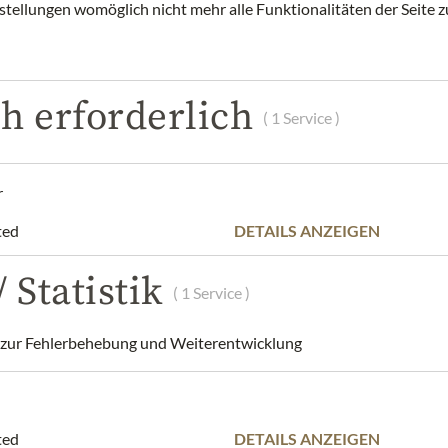
nstellungen womöglich nicht mehr alle Funktionalitäten der Seite 
rem Newsletter abmelden. Ihre Daten werden nicht an Dritte weite
ars erlaube ich die Erhebung, Speicherung und Nutzung meiner
ters, Veranstaltungseinladungen und Infomails der Julius Mei
h erforderlich
( 1 Service )
r Kenntnisnahme der
Datenschutzerklärung
der Julius Meinl am
r
ted
DETAILS ANZEIGEN
 Statistik
( 1 Service )
ur Fehlerbehebung und Weiterentwicklung
ted
DETAILS ANZEIGEN