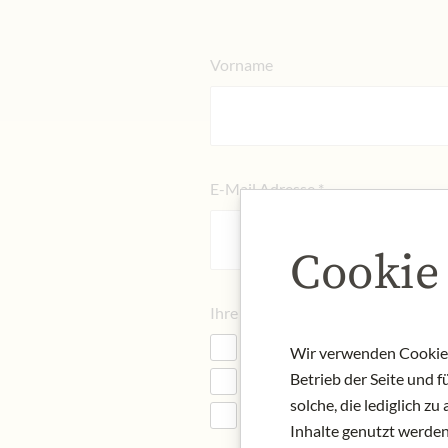
Vorname
E-Mail Adresse
*
Cookie
Ihre Interessen
*
Meinls Produktwelt
Wir verwenden Cookies,
Betrieb der Seite und 
Exklusive Angebote
solche, die lediglich 
Veranstaltungen
Inhalte genutzt werden.