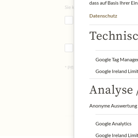
dass auf Basis Ihrer Ei
Sie können sich jederzeit von unse
Datenschutz
Mit dem Absenden des Formul
Zusendung des Meinl-Newslet
Technisc
Hiermit bestätige ich die zu
Google Tag Manage
* Pflichtfelder
Google Ireland Limi
Analyse /
Anonyme Auswertung z
Google Analytics
Google Ireland Limi