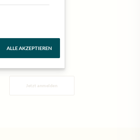
lden!
ALLE AKZEPTIEREN
Jetzt anmelden