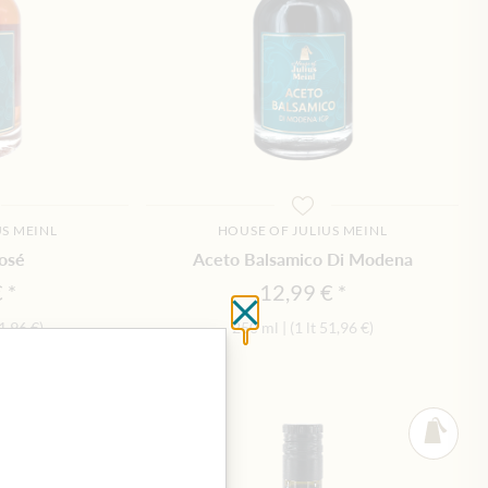
US MEINL
HOUSE OF JULIUS MEINL
osé
Aceto Balsamico Di Modena
€
12,99 €
Schließen ohne zu spei
1,96 €
)
250 ml
|
(1 lt
51,96 €
)