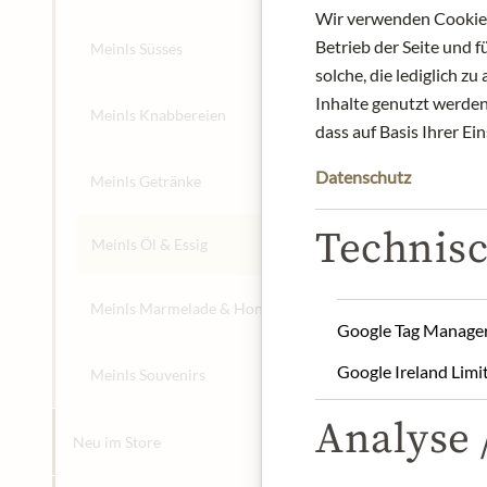
Wir verwenden Cookies,
Betrieb der Seite und 
Meinls Süsses
solche, die lediglich 
Inhalte genutzt werden.
Meinls Knabbereien
dass auf Basis Ihrer Ei
Datenschutz
Meinls Getränke
Technisc
Meinls Öl & Essig
Meinls Marmelade & Honig
Google Tag Manage
Google Ireland Limi
Meinls Souvenirs
Analyse /
Neu im Store