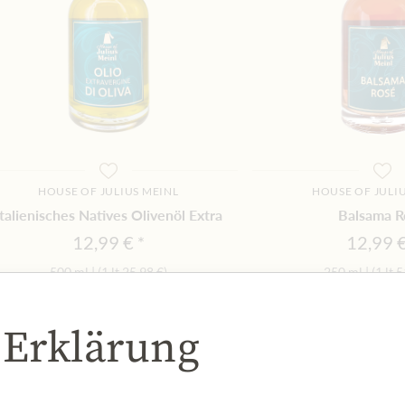
HOUSE OF JULIUS MEINL
HOUSE OF JULI
Italienisches Natives Olivenöl Extra
Balsama R
12,99 €
12,99 
500 ml
|
(1 lt
25,98 €
)
250 ml
|
(1 lt
5
 Erklärung