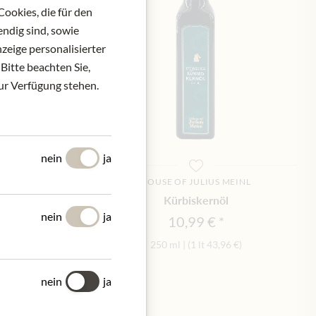
ookies, die für den
ndig sind, sowie
zeige personalisierter
Bitte beachten Sie,
zur Verfügung stehen.
nein
ja
US MEINL
HOUSE OF JULIUS MEINL
nöl
Kürbiskernöl
nein
ja
10,99 €
9,90 €
)
250 ml
|
(1 lt
43,96 €
)
nein
ja