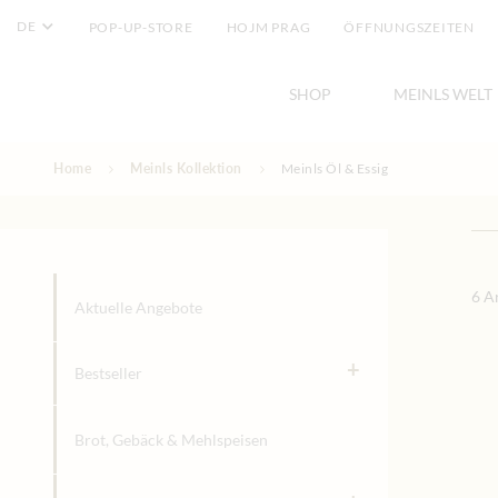
DE
POP-UP-STORE
HOJM PRAG
ÖFFNUNGSZEITEN
SHOP
MEINLS WELT
Direkt zum Inhalt
Home
Meinls Kollektion
Meinls Öl & Essig
Meinls Öl & 
6
Ar
Aktuelle Angebote
+
Bestseller
Brot, Gebäck & Mehlspeisen