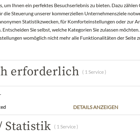
 um Ihnen ein perfektes Besuchserlebnis zu bieten. Dazu zählen C
für die Steuerung unserer kommerziellen Unternehmensziele notwe
zu anonymen Statistikzwecken, für Komforteinstellungen oder zur An
 Entscheiden Sie selbst, welche Kategorien Sie zulassen möchten. 
nstellungen womöglich nicht mehr alle Funktionalitäten der Seite 
h erforderlich
( 1 Service )
HOUSE OF JULIUS MEINL
HOUSE OF JULI
Balsama Bianco
Kürbisker
r
12,99 €
6,99 €
ted
DETAILS ANZEIGEN
250 ml
|
(1 lt
51,96 €
)
100 ml
|
(1 lt
6
 Statistik
( 1 Service )