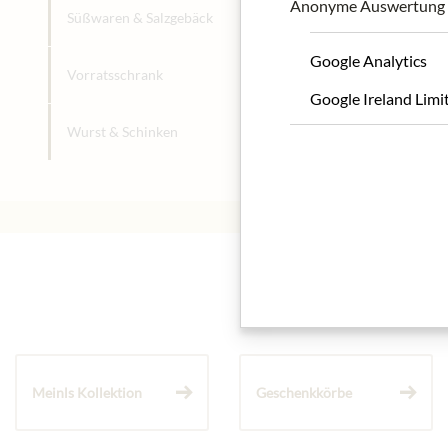
Anonyme Auswertung z
+
Süßwaren & Salzgebäck
Google Analytics
+
Vorratsschrank
Google Ireland Limi
+
Wurst & Schinken
Meinls Kollektion
Geschenkkörbe