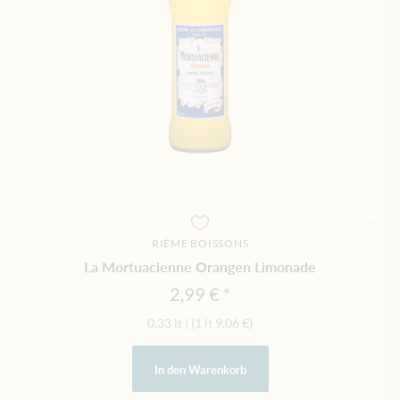
RIÈME BOISSONS
La Mortuacienne Orangen Limonade
2,99 €
0.33 lt
|
(1 lt
9,06 €
)
In den Warenkorb