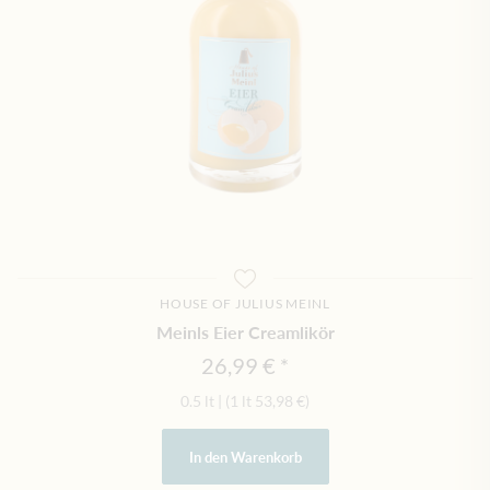
HOUSE OF JULIUS MEINL
Meinls Eier Creamlikör
26,99 €
0.5 lt
|
(1 lt
53,98 €
)
In den Warenkorb