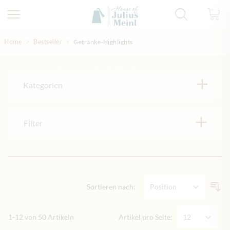
Direkt zum Inhalt
Home
Bestseller
Getränke-Highlights
Getränke-Highlights
Kategorien
Filter
Sortieren nach:
1
-
12
von
50
Artikeln
Artikel pro Seite: