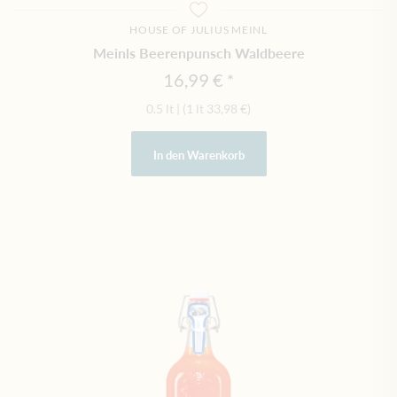
HOUSE OF JULIUS MEINL
Meinls Beerenpunsch Waldbeere
16,99 €
0.5 lt
|
(1 lt
33,98 €
)
In den Warenkorb