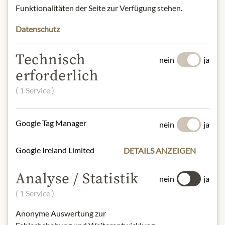
Funktionalitäten der Seite zur Verfügung stehen.
GESELLMANN
Datenschutz
Gesellmann "G" 2021
99,99 €
Technisch
nein
ja
0.75 lt
|
(1 lt
133,32 €
)
erforderlich
( 1 Service )
In den Warenkorb
Google Tag Manager
nein
ja
Google Ireland Limited
DETAILS ANZEIGEN
Analyse / Statistik
nein
ja
( 1 Service )
Anonyme Auswertung zur