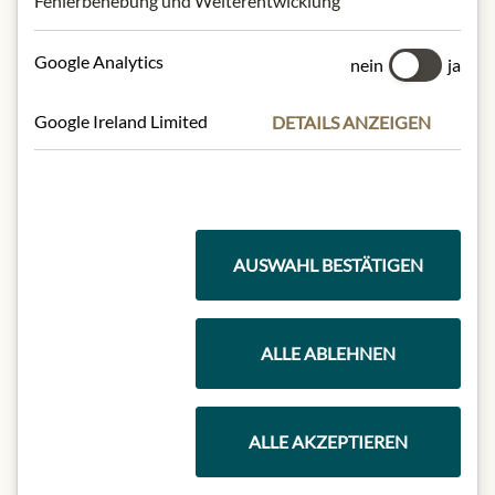
Fehlerbehebung und Weiterentwicklung
Google Analytics
nein
ja
Google Ireland Limited
DETAILS ANZEIGEN
AUSWAHL BESTÄTIGEN
MAISON RIÈME
La Mortuacienne Grapefruit Lemonade
ALLE ABLEHNEN
8,99 €
1 lt
|
(1 lt
8,99 €
)
ALLE AKZEPTIEREN
In den Warenkorb