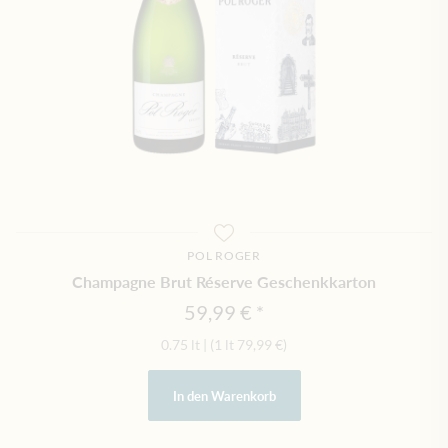
POL ROGER
Champagne Brut Réserve Geschenkkarton
59,99 €
0.75 lt
|
(1 lt
79,99 €
)
In den Warenkorb