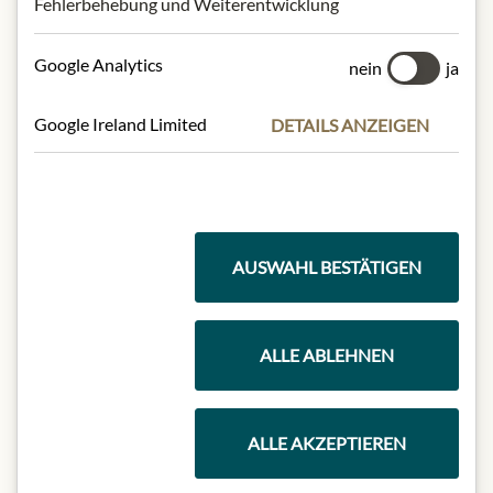
Fehlerbehebung und Weiterentwicklung
Google Analytics
nein
ja
Google Ireland Limited
DETAILS ANZEIGEN
AUSWAHL BESTÄTIGEN
JULIUS MEINL AM GRABEN
ALLE ABLEHNEN
Bio Masala Chai
6,99 €
ALLE AKZEPTIEREN
100 gr
|
(1 kg
69,90 €
)