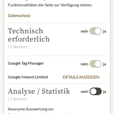
Funktionalitäten der Seite zur Verfügung stehen.
Datenschutz
JULIUS MEINL AM GRABEN
Technisch
Bio Vitality
nein
ja
6,99 €
erforderlich
100 gr
|
(1 kg
69,90 €
)
( 1 Service )
In den Warenkorb
Google Tag Manager
nein
ja
Google Ireland Limited
DETAILS ANZEIGEN
Analyse / Statistik
nein
ja
( 1 Service )
Anonyme Auswertung zur