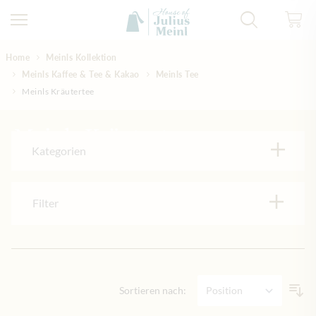
Direkt zum Inhalt
Home
Meinls Kollektion
Meinls Kaffee & Tee & Kakao
Meinls Tee
Meinls Kräutertee
Meinls Kräutertee
Kategorien
Filter
Sortieren nach: