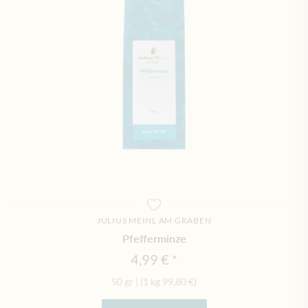
JULIUS MEINL AM GRABEN
Pfefferminze
4,99 €
50 gr
|
(1 kg
99,80 €
)