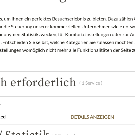
 um Ihnen ein perfektes Besuchserlebnis zu bieten. Dazu zählen C
für die Steuerung unserer kommerziellen Unternehmensziele notwe
zu anonymen Statistikzwecken, für Komforteinstellungen oder zur An
 Entscheiden Sie selbst, welche Kategorien Sie zulassen möchten. 
nstellungen womöglich nicht mehr alle Funktionalitäten der Seite 
h erforderlich
( 1 Service )
r
JULIUS MEINL AM GRABEN
JULIUS MEINL A
ted
DETAILS ANZEIGEN
Japan Sencha Fukujyu
Jasmin Dragon Pho
12,99 €
29,99 