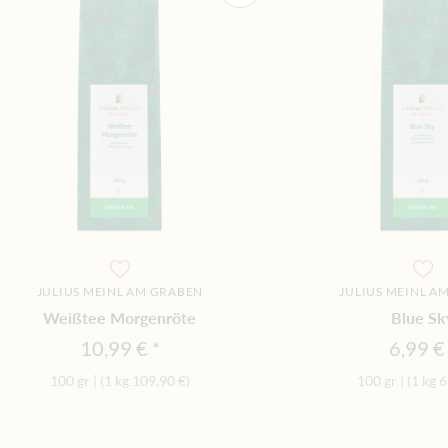
JULIUS MEINL AM GRABEN
JULIUS MEINL A
Weißtee Morgenröte
Blue Sk
10,99 €
6,99 €
100 gr
|
(1 kg
109,90 €
)
100 gr
|
(1 kg
6