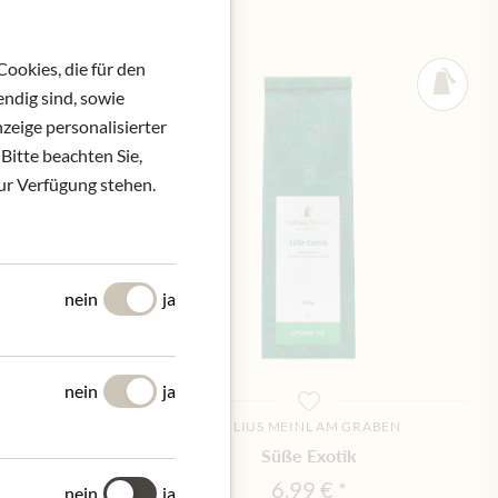
ookies, die für den
ndig sind, sowie
zeige personalisierter
Bitte beachten Sie,
zur Verfügung stehen.
nein
ja
nein
ja
M GRABEN
JULIUS MEINL AM GRABEN
enix Pearls
Süße Exotik
€
6,99 €
nein
ja