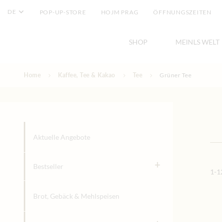
DE
POP-UP-STORE
HOJM PRAG
ÖFFNUNGSZEITEN
SHOP
MEINLS WELT
Direkt zum Inhalt
Home
Kaffee, Tee & Kakao
Tee
Grüner Tee
Grüner Tee
Aktuelle Angebote
+
Bestseller
1
-
1
Brot, Gebäck & Mehlspeisen