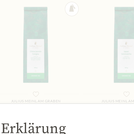
JULIUS MEINL AM GRABEN
JULIUS MEINL A
China Jasmin Congou
Japan Genm
8,99 €
9,99 €
 Erklärung
100 gr
|
(1 kg
89,90 €
)
100 gr
|
(1 kg
9