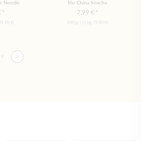
ce Needle
Bio China Sencha
€
7,99 €
39,90 €
)
100 gr
|
(1 kg
79,90 €
)
te
4