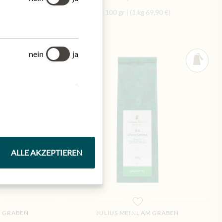
99,90 €
)
100 gr
|
(1 kg
69,90 €
)
nein
ja
ALLE AKZEPTIEREN
M GRABEN
JULIUS MEINL AM GRABEN