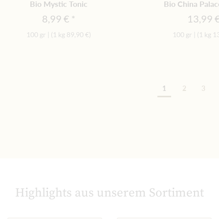
Bio Mystic Tonic
Bio China Pala
8,99 €
13,99 
100 gr
|
(1 kg
89,90 €
)
100 gr
|
(1 kg
1
Sei
1
2
3
Highlights aus unserem Sortiment