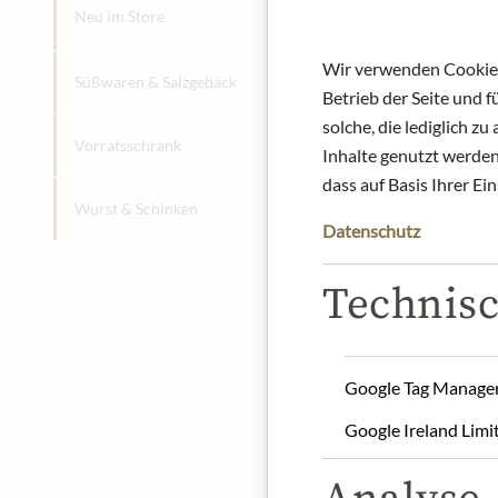
Neu im Store
Wir verwenden Cookies,
+
Süßwaren & Salzgebäck
Betrieb der Seite und 
solche, die lediglich 
+
Vorratsschrank
Inhalte genutzt werden.
dass auf Basis Ihrer Ei
+
Wurst & Schinken
Datenschutz
Technisc
Google Tag Manage
Google Ireland Limi