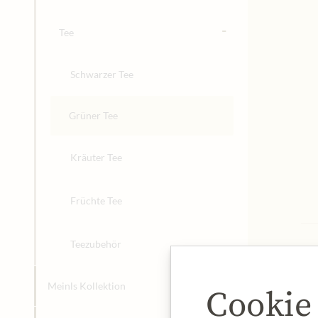
-
Tee
Schwarzer Tee
Grüner Tee
Kräuter Tee
Früchte Tee
Teezubehör
+
Meinls Kollektion
Cookie