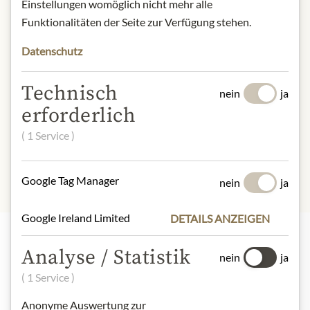
Einstellungen womöglich nicht mehr alle
Funktionalitäten der Seite zur Verfügung stehen.
* Wir bitten um Verständnis, dass das
Produktdesign von der Abbildung
Datenschutz
abweichen kann.
Technisch
nein
ja
ZUTATEN & ALLERGENE
erforderlich
China Sencha Grüner Tee,
( 1 Service )
Malvenblüten, Aromen, Rosenblüten
Google Tag Manager
nein
ja
Google Ireland Limited
DETAILS ANZEIGEN
Analyse / Statistik
nein
ja
Highlights aus unserem Sortiment
( 1 Service )
Anonyme Auswertung zur