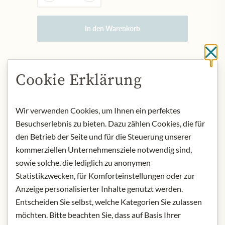
In den Warenkorb
Sc
AUF LAGER
Cookie Erklärung
Art.Nr.:
324718#0.100
Wir verwenden Cookies, um Ihnen ein perfektes
BESCHREIBUNG
Besuchserlebnis zu bieten. Dazu zählen Cookies, die für
den Betrieb der Seite und für die Steuerung unserer
Produktbezeichnung: Boysenbeere
kommerziellen Unternehmensziele notwendig sind,
und Mango aromatisierter Grüner Tee
Herkunft: Deutschland
sowie solche, die lediglich zu anonymen
Aufbewahrung: Kühl, trocken und
Statistikzwecken, für Komforteinstellungen oder zur
lichtgeschützt aufbewahren.
Anzeige personalisierter Inhalte genutzt werden.
Kontakt: Julius Meinl am Graben
Entscheiden Sie selbst, welche Kategorien Sie zulassen
GmbH, Graben 19, 1010 Wien,
möchten. Bitte beachten Sie, dass auf Basis Ihrer
Österreich