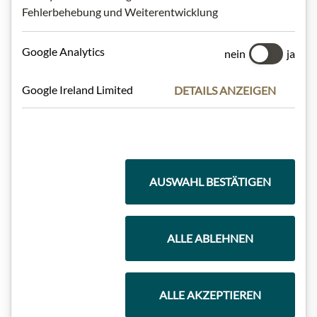
Meinls Kollektion
Fehlerbehebung und Weiterentwicklung
Google Analytics
nein
ja
Geschenkkörbe
Google Ireland Limited
DETAILS ANZEIGEN
Kaffee & Tee
AUSWAHL BESTÄTIGEN
Schokolade
ALLE ABLEHNEN
Wein
ALLE AKZEPTIEREN