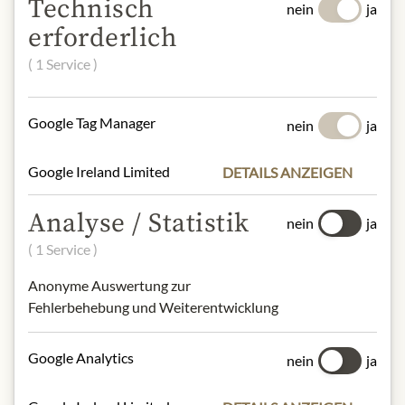
Technisch
nein
ja
Kann Spuren von Schalenfrüchten
erforderlich
enthalten.
Milch und Milcherzeugnisse,
( 1 Service )
Schalenfrüchte und daraus
hergestellte Erzeugnisse
Google Tag Manager
nein
ja
NÄHRWERTE
Google Ireland Limited
DETAILS ANZEIGEN
100g enthalten durchschnittlich
Brennwert (Energie):
2229kJ /
Analyse / Statistik
nein
ja
537kcal
( 1 Service )
Fett:
43g
- davon gesättigte Fettsäuren:
18g
Anonyme Auswertung zur
Kohlenhydrate:
1,5g
Fehlerbehebung und Weiterentwicklung
- davon Zucker:
1,5g
Eiweiß:
36g
Google Analytics
Salz:
4,2g
nein
ja