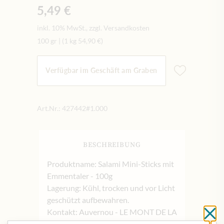
5,49 €
inkl. 10% MwSt., zzgl. Versandkosten
100 gr
|
(1 kg
54,90 €
)
Verfügbar im Geschäft am Graben
Art.Nr.:
427442#1.000
BESCHREIBUNG
Produktname: Salami Mini-Sticks mit
Emmentaler - 100g
Lagerung: Kühl, trocken und vor Licht
geschützt aufbewahren.
Kontakt: Auvernou - LE MONT DE LA
Sc
COSTE/ Z.A.C. de l'Empereur - 19200