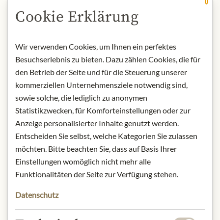
Ussel/
digital@loste.com
Cookie Erklärung
* Wir bitten um Verständnis, dass das
Wir verwenden Cookies, um Ihnen ein perfektes
Produktdesign von der Abbildung
Besuchserlebnis zu bieten. Dazu zählen Cookies, die für
abweichen kann.
den Betrieb der Seite und für die Steuerung unserer
kommerziellen Unternehmensziele notwendig sind,
ZUTATEN & ALLERGENE
sowie solche, die lediglich zu anonymen
Statistikzwecken, für Komforteinstellungen oder zur
Schweinefleisch, Emmentaler 18 %,
Anzeige personalisierter Inhalte genutzt werden.
Laktose, Salz, Pfeffer, Zucker,
Entscheiden Sie selbst, welche Kategorien Sie zulassen
Dextrose, Knoblauch,
Konservierungsstoffe: Kaliumnitrat
möchten. Bitte beachten Sie, dass auf Basis Ihrer
und Natriumnitrit, Muskatblüte,
Einstellungen womöglich nicht mehr alle
Fermente.
Funktionalitäten der Seite zur Verfügung stehen.
Hülle: Kollagendarm (Kollagen,
Datenschutz
Glyzerin, Zellulose). Zur Herstellung
von 100 g Endprodukt wurde 145 g
Schweinefleisch verarbeitet.