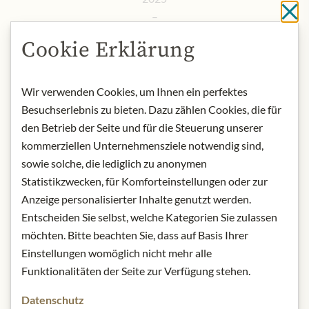
Sc
–
Sauvion Pouilly Fumé Les Ombelles 2024
Cookie Erklärung
Wir verwenden Cookies, um Ihnen ein perfektes
Als
Gourmet Club Mitglied
erhalten Sie exklusiven Zugang
Besuchserlebnis zu bieten. Dazu zählen Cookies, die für
zum Ticket-Vorzugspreis von
€59,-
statt
€69,-.
den Betrieb der Seite und für die Steuerung unserer
kommerziellen Unternehmensziele notwendig sind,
sowie solche, die lediglich zu anonymen
Melden Sie sich hier an
Statistikzwecken, für Komforteinstellungen oder zur
Anzeige personalisierter Inhalte genutzt werden.
Hier geht es zu den Tickets
Entscheiden Sie selbst, welche Kategorien Sie zulassen
möchten. Bitte beachten Sie, dass auf Basis Ihrer
Einstellungen womöglich nicht mehr alle
*Die Speisen werden als
Flying Dinner
serviert. Änderungen
Funktionalitäten der Seite zur Verfügung stehen.
im Menü vorbehalten.
Datenschutz
Bei Allergien oder Unverträglichkeiten kontaktieren Sie uns