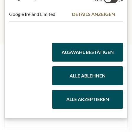
mit deren späterer Verwendung für Marketingzwecke von
Julius Meinl am Graben einverstanden.
Google Ireland Limited
DETAILS ANZEIGEN
AUSWAHL BESTÄTIGEN
Highlights aus unserem Sortiment
ALLE ABLEHNEN
Meinls Kollektion
ALLE AKZEPTIEREN
Geschenkkörbe