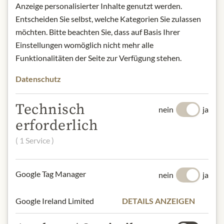
Anzeige personalisierter Inhalte genutzt werden.
Entscheiden Sie selbst, welche Kategorien Sie zulassen
möchten. Bitte beachten Sie, dass auf Basis Ihrer
Hinweis:
Einstellungen womöglich nicht mehr alle
Änderungen im Menü vorbehalten. Bei Allergien oder
Funktionalitäten der Seite zur Verfügung stehen.
Unverträglichkeiten kontaktieren Sie uns bitte
Datenschutz
mindestens zwei Tage vor dem Event
unter:
catering(at)meinlamgraben.eu
Technisch
nein
ja
Bei Schlechtwetter (anhaltender Regen, Temperaturen unter
erforderlich
15°C oder behördliche Unwetterwarnungen) kann die
( 1 Service )
Veranstaltung bis spätestens 24 Stunden vor Beginn
kostenfrei verschoben werden.
Google Tag Manager
nein
ja
Bei dieser Veranstaltung werden Foto- und Videoaufnahmen
gemacht. Mit dem Besuch der Veranstaltung erklären Sie sich
Google Ireland Limited
DETAILS ANZEIGEN
mit deren späterer Verwendung für Marketingzwecke von
Julius Meinl am Graben einverstanden.