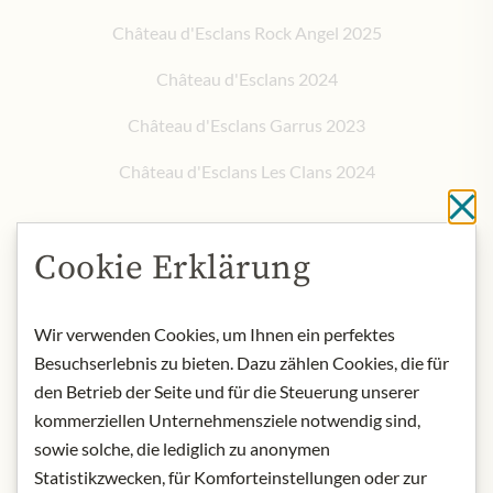
Château d'Esclans Rock Angel 2025
Château d'Esclans 2024
Château d'Esclans Garrus 2023
Château d'Esclans Les Clans 2024
Sc
Cookie Erklärung
Kulinarisch erwartet Sie ein exklusives Menü: feine
Austern
mit Champagne-Mignonette
, zarte
Crab Cakes
auf Gurken-
Coleslaw,
steirisches Kräuterhendl
mit Fenchel-
Wir verwenden Cookies, um Ihnen ein perfektes
Mandarinensalat sowie zum süßen Abschluss eine luftige
Besuchserlebnis zu bieten. Dazu zählen Cookies, die für
Pavlova mit Erdbeeren
und frischer Minze.
den Betrieb der Seite und für die Steuerung unserer
kommerziellen Unternehmensziele notwendig sind,
sowie solche, die lediglich zu anonymen
Die Veranstaltung ist bereits ausverkauft
Statistikzwecken, für Komforteinstellungen oder zur