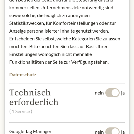
sorgfältigen Umgang personengebundener Daten zu. Die
kommerziellen Unternehmensziele notwendig sind,
Verarbeitung erfolgt auf Grundlage gesetzlicher Vorschriften,
sowie solche, die lediglich zu anonymen
die es dem Veranstalter gestatten, personenbezogene Daten
Statistikzwecken, für Komforteinstellungen oder zur
zu verarbeiten, soweit es für die Durchführung des
Anzeige personalisierter Inhalte genutzt werden.
Gewinnspiels erforderlich ist (z. B. Art. 6 Abs. 1 b) DSGVO)
Entscheiden Sie selbst, welche Kategorien Sie zulassen
bzw. weil die Teilnehmenden uns eine entsprechende
möchten. Bitte beachten Sie, dass auf Basis Ihrer
Einwilligung erteilt haben (Art. 6 Abs. 1 a) DSGVO) oder um
Einstellungen womöglich nicht mehr alle
die berechtigten Interessen des Veranstalters an der
Funktionalitäten der Seite zur Verfügung stehen.
Verhinderung von Betrug und ggf. einer effektiven
Rechtsverteidigung zu verfolgen (Art. 6 Abs. 1 f) DSGVO).
Datenschutz
Im Rahmen des Gewinnspiels werden bei Teilnahme am
Technisch
Gewinnspiel von den Teilnehmenden personengebundene
nein
ja
Daten erhoben (z.B. Vor- und Nachname, Anschrift, E-Mail
erforderlich
Adresse). Diese Daten werden vom Veranstalter
( 1 Service )
ausschließlich zum Zwecke der Auslosung und Zuteilung
eines etwaigen Gewinnspielpreises gespeichert und
verarbeitet.
Google Tag Manager
nein
ja