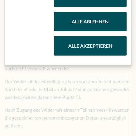
Dateien erfolgt nicht.
Die Teilnehmenden erklären mit ihrer Annahme dieser
Teilnahmebedingungen die Einwilligung in die Speicherung
ALLE ABLEHNEN
und Verwendung der mitgeteilten benötigten
personenbezogenen Daten zu dem oben genannten Zweck.
Die Einwilligung kann jederzeit widerrufen werden, dadurch
ALLE AKZEPTIEREN
entfallen zugleich die Teilnahmeberechtigung und eine
etwaige Zuteilung des Gewinnspielpreises, sofern dieser
noch nicht versandt worden ist.
Der Widerruf der Einwilligung kann von dem Teilnehmenden
durch Brief oder E-Mail an Julius Meinl am Graben gesendet
werden (Adressdaten siehe Punkt 5).
Nach Zugang des Widerrufs eines/-r Teilnehmers/-in werden
die gespeicherten personenbezogenen Daten unverzüglich
gelöscht.