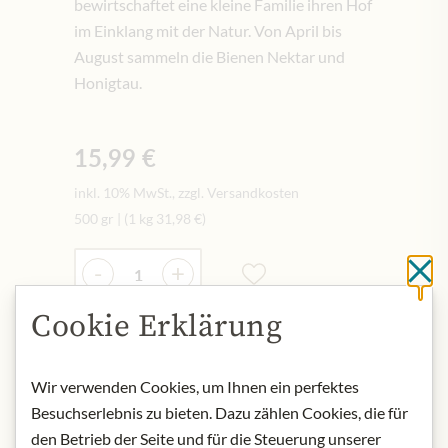
bewirtschaftet eine kleine Familie ihren Hof
im Einklang mit der Natur. Von April bis
August sammeln die Bienen Nektar und
Honigtau.
15,99 €
inkl. 10% MwSt., zzgl. Versandkosten
500 gr
|
(1 kg
31,98 €
)
Menge
-
+
Sc
Cookie Erklärung
In den Warenkorb
Wir verwenden Cookies, um Ihnen ein perfektes
Besuchserlebnis zu bieten. Dazu zählen Cookies, die für
AUF LAGER
den Betrieb der Seite und für die Steuerung unserer