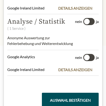
Google Ireland Limited
DETAILS ANZEIGEN
ZUTATEN & ALLERGENE
Analyse / Statistik
100% Waldhonig
nein
ja
( 1 Service )
Anonyme Auswertung zur
Fehlerbehebung und Weiterentwicklung
Google Analytics
nein
ja
Highlights aus unserem Sortiment
Google Ireland Limited
DETAILS ANZEIGEN
Meinls Kollektion
AUSWAHL BESTÄTIGEN
Geschenkkörbe