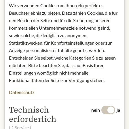
vergine
Wir verwenden Cookies, um Ihnen ein perfektes
Herkunft: Italien
Besuchserlebnis zu bieten. Dazu zählen Cookies, die für
Aufbewahrung: Nach dem Öffnen im
den Betrieb der Seite und für die Steuerung unserer
Kühlschrank aufbewahren und rasch
kommerziellen Unternehmensziele notwendig sind,
verbrauchen
sowie solche, die lediglich zu anonymen
Kontakt: Bremer Feinkost GmbH &
Statistikzwecken, für Komforteinstellungen oder zur
Co. KG, Schlachte 38, 28195 Bremen,
Anzeige personalisierter Inhalte genutzt werden.
Deutschland
Entscheiden Sie selbst, welche Kategorien Sie zulassen
möchten. Bitte beachten Sie, dass auf Basis Ihrer
* Wir bitten um Verständnis, dass das
Einstellungen womöglich nicht mehr alle
Produktdesign von der Abbildung
abweichen kann.
Funktionalitäten der Seite zur Verfügung stehen.
Datenschutz
ZUTATEN & ALLERGENE
Tomate 94,28%, scharfer Paprika 3%,
Technisch
nein
ja
Natives Olivenöl extra vergine 1,72%,
erforderlich
Knoblauch, Zwiebel, Petersilie, Salz.
Es sind keine Allergene enthalten.
( 1 Service )