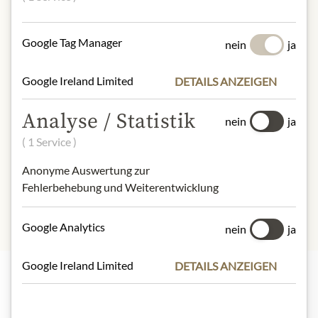
NÄHRWERTE
Google Tag Manager
nein
ja
100g enthalten im Durchschnitt:
Brennwert (Energie):
220 kJ / 53 kcal
Google Ireland Limited
DETAILS ANZEIGEN
Fett:
2,8 g
- davon gesättigte Fettsäuren:
0,3 g
Analyse / Statistik
nein
ja
Kohlenhydrate:
5,4 g
- davon Zucker:
2,9 g
( 1 Service )
Eiweiß:
1,4 g
Anonyme Auswertung zur
Salz:
0,33 g
Fehlerbehebung und Weiterentwicklung
Google Analytics
nein
ja
Google Ireland Limited
DETAILS ANZEIGEN
Highlights aus unserem Sortiment