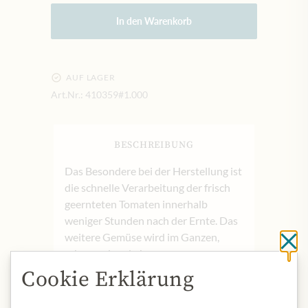
In den Warenkorb
AUF LAGER
Art.Nr.:
410359#1.000
BESCHREIBUNG
Das Besondere bei der Herstellung ist
die schnelle Verarbeitung der frisch
geernteten Tomaten innerhalb
weniger Stunden nach der Ernte. Das
weitere Gemüse wird im Ganzen,
Sc
schonend und ohne
Konservierungsmittel verarbeitet.
Cookie Erklärung
Produktbezeichnung: Scharfe
Tomatensauce mit Olivenöl extra