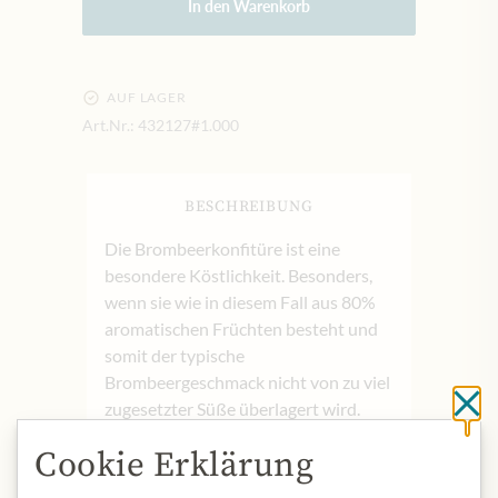
In den Warenkorb
AUF LAGER
Art.Nr.:
432127#1.000
BESCHREIBUNG
Die Brombeerkonfitüre ist eine
besondere Köstlichkeit. Besonders,
wenn sie wie in diesem Fall aus 80%
aromatischen Früchten besteht und
somit der typische
Brombeergeschmack nicht von zu viel
zugesetzter Süße überlagert wird.
Sc
Cookie Erklärung
Produktbezeichnung: Brombeere
Fruchtaufstrich fein passiert und