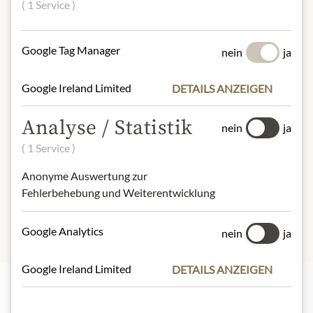
( 1 Service )
NÄHRWERTE
Google Tag Manager
nein
ja
100 g enthalten im Durchschnitt:
Brennwert (Energie):
535 kJ / 127 kcal
Fett:
1 g
Google Ireland Limited
DETAILS ANZEIGEN
- davon kürzeste Fettsäuren:
0 g
Kohlenhydrate:
26 g
Analyse / Statistik
nein
ja
- davon Zucker:
24 g
( 1 Service )
Ballaststoffe:
Eiweiß:
1,1 g
Anonyme Auswertung zur
Salz:
0 g
Fehlerbehebung und Weiterentwicklung
Google Analytics
nein
ja
Google Ireland Limited
DETAILS ANZEIGEN
Highlights aus unserem Sortiment