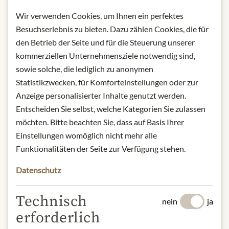
zuckerreduziert.
Wir verwenden Cookies, um Ihnen ein perfektes
Nettofüllmenge: 200 g
Besuchserlebnis zu bieten. Dazu zählen Cookies, die für
Aufbewahrung: Nach dem Öffnen
den Betrieb der Seite und für die Steuerung unserer
gekühlt lagern und schnell
kommerziellen Unternehmensziele notwendig sind,
verbrauchen.
sowie solche, die lediglich zu anonymen
Kontakt: Staud's GmbH, Hubergasse
3, 1160 Wien, Österreich.<
Statistikzwecken, für Komforteinstellungen oder zur
AT-BIO-301
Anzeige personalisierter Inhalte genutzt werden.
EU-Landwirtschaft.
Entscheiden Sie selbst, welche Kategorien Sie zulassen
möchten. Bitte beachten Sie, dass auf Basis Ihrer
* Wir bitten um Verständnis, dass das
Einstellungen womöglich nicht mehr alle
Produktdesign von der Abbildung
Funktionalitäten der Seite zur Verfügung stehen.
abweichen kann.
Datenschutz
ZUTATEN & ALLERGENE
Technisch
80% Brombeeren, Zucker,
nein
ja
Geliermittel Pektin,
erforderlich
Zitronensaftkonzentrat