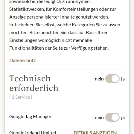
sowie solche, die lediglich zu anonymen
* Wir bitten um Verständnis, dass das
Statistikzwecken, für Komforteinstellungen oder zur
Produktdesign von der Abbildung
Anzeige personalisierter Inhalte genutzt werden.
abweichen kann.
Entscheiden Sie selbst, welche Kategorien Sie zulassen
möchten. Bitte beachten Sie, dass auf Basis Ihrer
ZUTATEN & ALLERGENE
Einstellungen womöglich nicht mehr alle
50% Marillen, Zwiebeln, Zucker,
Funktionalitäten der Seite zur Verfügung stehen.
Weißweinessig, Rosinen, Ingwer, Salz,
Gewürze
Datenschutz
NÄHRWERTE
Technisch
nein
ja
erforderlich
100g enthalten im Durchschnitt:
Brennwert (Energie):
446 kJ / 106 kcal
( 1 Service )
Fett:
0 g
- davon gesättigte Fettsäuren:
0 g
Kohlenhydrate:
24 g
Google Tag Manager
nein
ja
- davon Zucker:
23 g
Eiweiß:
1,0 g
Google Ireland Limited
DETAILS ANZEIGEN