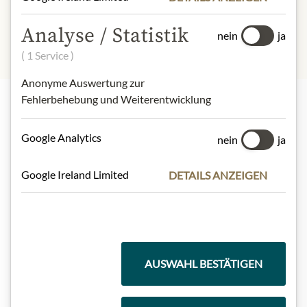
Salz:
0,5 g
Analyse / Statistik
nein
ja
( 1 Service )
Anonyme Auswertung zur
Fehlerbehebung und Weiterentwicklung
Highlights aus unserem Sortiment
Google Analytics
nein
ja
Google Ireland Limited
DETAILS ANZEIGEN
Meinls Kollektion
Geschenkkörbe
AUSWAHL BESTÄTIGEN