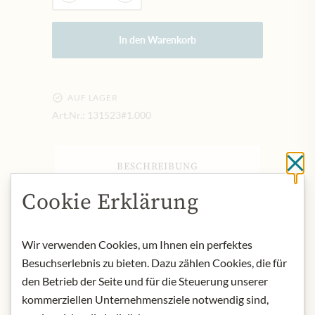
In den Warenkorb
AUF LAGER
Art.Nr.:
131523#1.000
Sc
BESCHREIBUNG
Produktbezeichnung: Chutney
Cookie Erklärung
Marille
Herkunft: Österreich
Aufbewahrung: Nach dem Öffnen im
Wir verwenden Cookies, um Ihnen ein perfektes
Kühlschrank aufbewahren.
Besuchserlebnis zu bieten. Dazu zählen Cookies, die für
Kontakt: Staud‘s Wien, Hubergasse 3,
den Betrieb der Seite und für die Steuerung unserer
A-1160 Wien
kommerziellen Unternehmensziele notwendig sind,