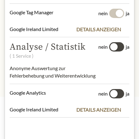
100g enthalten im Durchschnitt
Google Tag Manager
nein
ja
Brennwert (Energie):
1156kJ / 276kcal
Fett:
10,4g
Google Ireland Limited
DETAILS ANZEIGEN
- davon gesättigte Fettsäuren
: 0,9g
Kohlenhydrate
: 33,7g
Analyse / Statistik
nein
ja
- davon Zucker
: 21g
( 1 Service )
Eiweiß
: 9g
Salz:
1,6g
Anonyme Auswertung zur
Fehlerbehebung und Weiterentwicklung
Google Analytics
nein
ja
Google Ireland Limited
DETAILS ANZEIGEN
Highlights aus unserem Sortiment