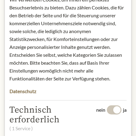
Heidelbeere
- 190g
Besuchserlebnis zu bieten. Dazu zählen Cookies, die für
Lagerung: Kühl, trocken und
den Betrieb der Seite und für die Steuerung unserer
lichtgeschützt lagern.
kommerziellen Unternehmensziele notwendig sind,
Kontakt: Lustenauer Senf Bösch GmbH/
sowie solche, die lediglich zu anonymen
Rheinstraße 15/ 6890 Lustenau/
Statistikzwecken, für Komforteinstellungen oder zur
Österreich.
Anzeige personalisierter Inhalte genutzt werden.
Entscheiden Sie selbst, welche Kategorien Sie zulassen
* Wir bitten um Verständnis, dass das
möchten. Bitte beachten Sie, dass auf Basis Ihrer
Produktdesign von der Abbildung
Einstellungen womöglich nicht mehr alle
abweichen kann.
Funktionalitäten der Seite zur Verfügung stehen.
ZUTATEN & ALLERGENE
Datenschutz
Gelbe und braune Senfkörner, Zucker,
heilende Beeren, Branntweinessig,
Technisch
nein
ja
Wasser, Zitronensaft, Salz, Gewürze.
erforderlich
Senf und Senferzeugnisse
( 1 Service )
NÄHRWERTE