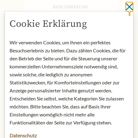
BESCHREIBUNG
Sc
Produktname: Kandierte Veilchen - 75g
Cookie Erklärung
Lagerung: Kühl, trocken und
lichtgeschützt aufbewahren.
Kontakt: Quai Sud/ Avenue de Madrid,
Wir verwenden Cookies, um Ihnen ein perfektes
83870
Besuchserlebnis zu bieten. Dazu zählen Cookies, die für
Signes/Frankreich/
contact@quaisud.fr
den Betrieb der Seite und für die Steuerung unserer
kommerziellen Unternehmensziele notwendig sind,
sowie solche, die lediglich zu anonymen
* Wir bitten um Verständnis, dass das
Statistikzwecken, für Komforteinstellungen oder zur
Produktdesign von der Abbildung
Anzeige personalisierter Inhalte genutzt werden.
abweichen kann.
Entscheiden Sie selbst, welche Kategorien Sie zulassen
möchten. Bitte beachten Sie, dass auf Basis Ihrer
ZUTATEN & ALLERGENE
Einstellungen womöglich nicht mehr alle
Puder- und Kristallzucker,
Funktionalitäten der Seite zur Verfügung stehen.
Überzugsmittel: Gummi Arabicum,
Trockenblüten 2%, natürlicher
Datenschutz