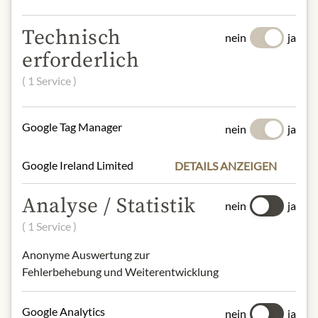
Farbstoff E120, Farbstoff E133, Aroma.
Eier und daraus gewonnene
Technisch
nein
ja
Erzeugnisse, Sojabohnen und daraus
erforderlich
gewonnene Erzeugnisse, Milch und
Milcherzeugnisse, Schalenfrüchte und
( 1 Service )
daraus hergestellte Erzeugnisse, Senf
und Senferzeugnisse, Sesamsamen und
Google Tag Manager
darauf gewonnene Erzeugnisse,
nein
ja
Schwefeldioxid und -erzeugnisse
Google Ireland Limited
DETAILS ANZEIGEN
NÄHRWERTE
Analyse / Statistik
nein
ja
100 g enthalten durchschnittlich:
Energie (Brennwert):
386kcal / 1642kJ
( 1 Service )
Fett:
0,04g
Anonyme Auswertung zur
- davon gesättigte Fettsäuren:
0,04g
Fehlerbehebung und Weiterentwicklung
Kohlenhydrate:
96g
- davon Zucker:
96g
Eiweiß:
0,49g
Google Analytics
nein
ja