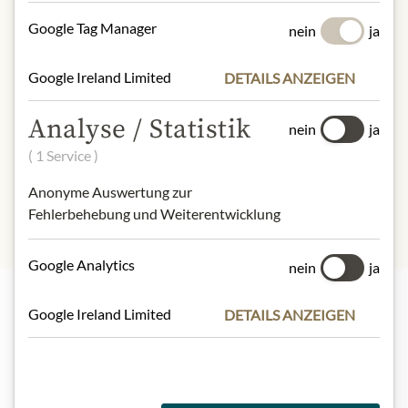
Brennwert (Energie)
: 1642 kJ / 386 kcal
Google Tag Manager
nein
ja
Fett:
0,04 g
- davon gesättigte Fettsäuren
: 0,04 g
Google Ireland Limited
DETAILS ANZEIGEN
Kohlenhydrate:
96 g
- davon Zucker:
96 g
Analyse / Statistik
Eiweiß:
0,46 g
nein
ja
Salz:
0,09 g
( 1 Service )
Anonyme Auswertung zur
Fehlerbehebung und Weiterentwicklung
Google Analytics
nein
ja
Google Ireland Limited
DETAILS ANZEIGEN
Highlights aus unserem Sortiment