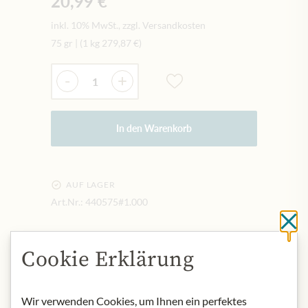
20,99 €
inkl. 10% MwSt., zzgl. Versandkosten
75 gr
|
(1 kg
279,87 €
)
Menge
-
+
In den Warenkorb
AUF LAGER
Art.Nr.:
440575#1.000
Sc
BESCHREIBUNG
Cookie Erklärung
Produktname: Kandierte Minzblätter -
75g
Wir verwenden Cookies, um Ihnen ein perfektes