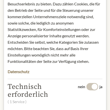
Lagerung: Kühl, trocken und
Besuchserlebnis zu bieten. Dazu zählen Cookies, die für
lichtgeschützt aufbewahren.
den Betrieb der Seite und für die Steuerung unserer
Kontakt: Quai Sud/ Avenue de Madrid,
kommerziellen Unternehmensziele notwendig sind,
83870
sowie solche, die lediglich zu anonymen
Signes/Frankreich/
contact@quaisud.fr
Statistikzwecken, für Komforteinstellungen oder zur
Anzeige personalisierter Inhalte genutzt werden.
* Wir bitten um Verständnis, dass das
Produktdesign von der Abbildung
Entscheiden Sie selbst, welche Kategorien Sie zulassen
abweichen kann.
möchten. Bitte beachten Sie, dass auf Basis Ihrer
Einstellungen womöglich nicht mehr alle
ZUTATEN & ALLERGENE
Funktionalitäten der Seite zur Verfügung stehen.
Puder- und Kristallzucker,
Datenschutz
Überzugsmittel: Gummi Arabicum, 2 %
getrocknete Blätter, natürlicher
Technisch
nein
ja
Farbstoff E141.
erforderlich
NÄHRWERTE
( 1 Service )
100g enthalten im Durchschnitt