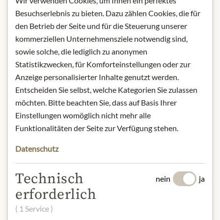
Wir verwenden Cookies, um Ihnen ein perfektes
AUF LAGER
Besuchserlebnis zu bieten. Dazu zählen Cookies, die für
Art.Nr.:
319457#1.000
den Betrieb der Seite und für die Steuerung unserer
kommerziellen Unternehmensziele notwendig sind,
BESCHREIBUNG
sowie solche, die lediglich zu anonymen
Statistikzwecken, für Komforteinstellungen oder zur
Der Plantation Barbados X.O. Rum
Anzeige personalisierter Inhalte genutzt werden.
20th Anniversary ist der Inbegriff
Entscheiden Sie selbst, welche Kategorien Sie zulassen
eines milden Rums. Der Blend wird
möchten. Bitte beachten Sie, dass auf Basis Ihrer
aus feinsten Barbados Rums
Einstellungen womöglich nicht mehr alle
geblendet und überzeugt durch einen
fruchtigen, milden Gesamteindruck.
Funktionalitäten der Seite zur Verfügung stehen.
Die Abfüllung wurde anlässlich des
Datenschutz
20. Firmenjubiläums auf den Markt
gebracht und war als Sonderedition
Technisch
geplant.
nein
ja
Herkunft: Barbados
erforderlich
Alkoholgehalt: 40%
( 1 Service )
Kontakt: FERRAND DEUTSCHLAND