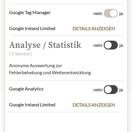
GMBH, Sundernallee 75, 58636
Iserlohn, Germany
Google Tag Manager
nein
ja
* Wir bitten um Verständnis, dass das
Google Ireland Limited
Produktdesign von der Abbildung
DETAILS ANZEIGEN
abweichen kann.
Analyse / Statistik
nein
ja
ZUTATEN & ALLERGENE
( 1 Service )
Schwefeldioxid und -erzeugnisse
Anonyme Auswertung zur
Fehlerbehebung und Weiterentwicklung
Google Analytics
nein
ja
Google Ireland Limited
DETAILS ANZEIGEN
Highlights aus unserem Sortiment