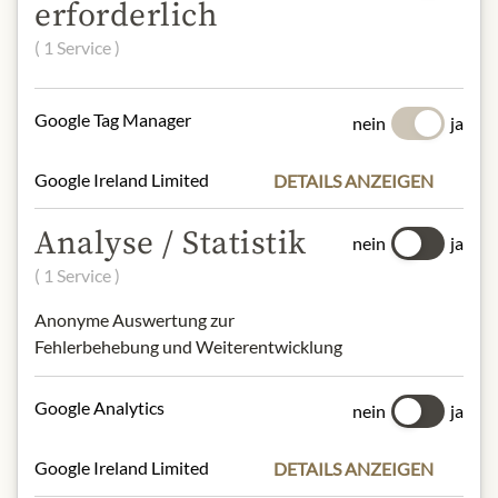
erforderlich
(E330), natürliches Aroma von
Zitrone, gemahlener Safran (1%)
( 1 Service )
Nüsse
Google Tag Manager
nein
ja
NÄHRWERTE
100 g enthalten durchschnittlich
Google Ireland Limited
DETAILS ANZEIGEN
Brennwert (Energie):
2404 kJ / 580
kcal
Analyse / Statistik
nein
ja
Fett:
44,8 g
– davon gesättigte Fettsäuren:
5,41 g
( 1 Service )
Kohlenhydrate:
15,70 g
Anonyme Auswertung zur
– davon Zucker:
5,34 g
Fehlerbehebung und Weiterentwicklung
Eiweiß:
24,2 g
Salz:
0,18 g
Google Analytics
nein
ja
Google Ireland Limited
DETAILS ANZEIGEN