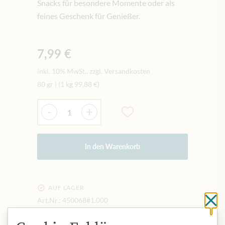
Snacks für besondere Momente oder als
feines Geschenk für Genießer.
7,99 €
inkl. 10% MwSt., zzgl. Versandkosten
80 gr
|
(1 kg
99,88 €
)
Menge
-
+
In den Warenkorb
AUF LAGER
Art.Nr.:
450068#1.000
Sc