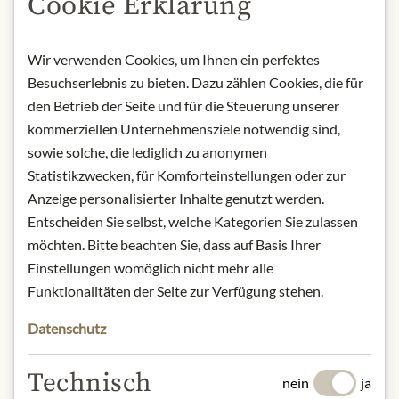
Cookie Erklärung
BESCHREIBUNG
Produktname: Pistazien mit Safran
Wir verwenden Cookies, um Ihnen ein perfektes
und Zitrone - 80g
Besuchserlebnis zu bieten. Dazu zählen Cookies, die für
Lagerung: Keep cool, dry and
den Betrieb der Seite und für die Steuerung unserer
protected from light.
kommerziellen Unternehmensziele notwendig sind,
Kontakt: Finca la Rosala S.L./ Calle
sowie solche, die lediglich zu anonymen
Real, 105, 13370/ Calzada de
Statistikzwecken, für Komforteinstellungen oder zur
Calatrava, Ciudad Real/ Spain/
Anzeige personalisierter Inhalte genutzt werden.
comercial@fincalarosala.es
Entscheiden Sie selbst, welche Kategorien Sie zulassen
möchten. Bitte beachten Sie, dass auf Basis Ihrer
* Wir bitten um Verständnis, dass das
Einstellungen womöglich nicht mehr alle
Produktdesign von der Abbildung
Funktionalitäten der Seite zur Verfügung stehen.
abweichen kann.
Datenschutz
ZUTATEN & ALLERGENE
Technisch
nein
ja
Pistazien (97 %), Salz, Zitronensäure