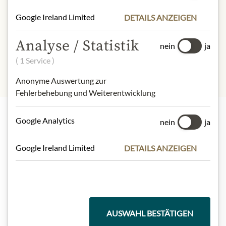
Google Ireland Limited
DETAILS ANZEIGEN
* Wir bitten um Verständnis, dass das
Produktdesign von der Abbildung
Analyse / Statistik
abweichen kann.
nein
ja
( 1 Service )
Anonyme Auswertung zur
Fehlerbehebung und Weiterentwicklung
Google Analytics
nein
ja
Highlights aus unserem Sortiment
Google Ireland Limited
DETAILS ANZEIGEN
Meinls Kollektion
AUSWAHL BESTÄTIGEN
Geschenkkörbe