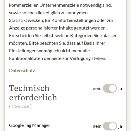
Dürnstein wachsen die Reben entlang
kommerziellen Unternehmensziele notwendig sind,
der Donau auf gut durchlässigen
sowie solche, die lediglich zu anonymen
Böden aus Donausedimenten wie
Statistikzwecken, für Komforteinstellungen oder zur
Schotter und Sand. Diese Böden
Anzeige personalisierter Inhalte genutzt werden.
lassen einen duftigen von zeitloser
Entscheiden Sie selbst, welche Kategorien Sie zulassen
Eleganz geprägten Wein entstehen.
möchten. Bitte beachten Sie, dass auf Basis Ihrer
Durch eine frühe Lese ist der
Einstellungen womöglich nicht mehr alle
Alkoholgehalt moderat und die Säure
Funktionalitäten der Seite zur Verfügung stehen.
belebend aber gut integriert, dabei ist
dieser Wein ganz trocken und
Datenschutz
animierend und wird meist jung
getrunken.
Technisch
Herkunft: Wachau, Österreich
nein
ja
Rebsorte: Grüner Veltliner
erforderlich
Alkoholgehalt: 12,5% vol.
( 1 Service )
Kontakt: Weingut Pichler-Krutzler/
Oberloiben 16/ 3601 Dürnstein,
Österreich.
Google Tag Manager
nein
ja