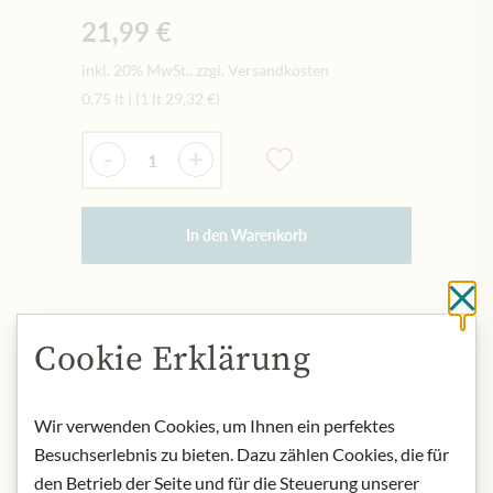
21,99 €
inkl. 20% MwSt., zzgl. Versandkosten
0.75 lt
|
(1 lt
29,32 €
)
Menge
-
+
In den Warenkorb
Sc
AUF LAGER
Cookie Erklärung
Art.Nr.:
445225#1.000
Wir verwenden Cookies, um Ihnen ein perfektes
BESCHREIBUNG
Besuchserlebnis zu bieten. Dazu zählen Cookies, die für
In der Ebene rund um die Stadt
den Betrieb der Seite und für die Steuerung unserer