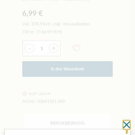
6,99 €
inkl. 10% MwSt., zzgl. Versandkosten
100 gr
|
(1 kg
69,90 €
)
Menge
-
+
In den Warenkorb
AUF LAGER
Art.Nr.:
436015#1.000
BESCHREIBUNG
Sc
Das Gemüse wird von Morgan durch