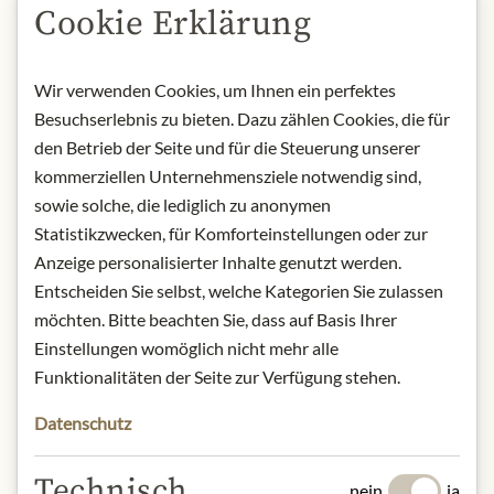
Cookie Erklärung
einen natürlichen Trocknungsprozess
zu 99 % dehydriert, dann pulverisiert
und unter Zugabe von sehr wenig
Wir verwenden Cookies, um Ihnen ein perfektes
Meersalz mit den Patatas Nana-Chips
Besuchserlebnis zu bieten. Dazu zählen Cookies, die für
kombiniert.
den Betrieb der Seite und für die Steuerung unserer
kommerziellen Unternehmensziele notwendig sind,
Produktname: Kartoffelchips mit
sowie solche, die lediglich zu anonymen
rotem Paprika
Statistikzwecken, für Komforteinstellungen oder zur
Aufbewahrung: Kühl und trocken
Anzeige personalisierter Inhalte genutzt werden.
lagern
Herkunft: Spanien
Entscheiden Sie selbst, welche Kategorien Sie zulassen
Kontakt: Patatas Nana SRL, Viale
möchten. Bitte beachten Sie, dass auf Basis Ihrer
Bonopera 37, 60019c Senigallia, Italy
Einstellungen womöglich nicht mehr alle
Funktionalitäten der Seite zur Verfügung stehen.
* Wir bitten um Verständnis, dass das
Produktdesign von der Abbildung
Datenschutz
abweichen kann.
Technisch
nein
ja