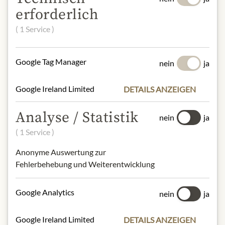
ZUTATEN & ALLERGENE
erforderlich
Kartoffeln, Sonnenblumenöl,
( 1 Service )
Meersalz und Paprikapulver 5%
NÄHRWERTE
Google Tag Manager
nein
ja
100g enthalten im Durchschnitt:
Google Ireland Limited
DETAILS ANZEIGEN
Brennwert (Energie):
2184 kJ / 521
kcal
Analyse / Statistik
Fett:
26,09 g
nein
ja
- davon gesättigte Fettsäuren:
6,26 g
( 1 Service )
Kohlenhydrate:
63,9 g
- davon Zucker:
< 0,5 g
Anonyme Auswertung zur
Ballaststoffe:
4,6 g
Fehlerbehebung und Weiterentwicklung
Eiweiß:
7,83 g
Salz:
0,96 g
Google Analytics
nein
ja
Google Ireland Limited
DETAILS ANZEIGEN