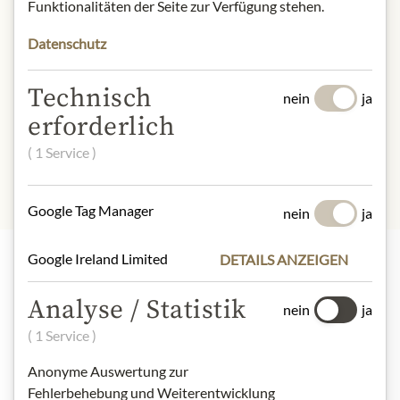
Funktionalitäten der Seite zur Verfügung stehen.
Produktdesign von der Abbildung
abweichen kann.
Datenschutz
ZUTATEN & ALLERGENE
Technisch
nein
ja
100% Honig.
erforderlich
Es sind keine Allergene enthalten.
( 1 Service )
Google Tag Manager
nein
ja
Google Ireland Limited
DETAILS ANZEIGEN
Highlights aus unserem Sortiment
Analyse / Statistik
nein
ja
( 1 Service )
Meinls Kollektion
Anonyme Auswertung zur
Fehlerbehebung und Weiterentwicklung