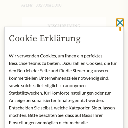
Art.Nr.:
332908#1.000
Sc
BESCHREIBUNG
Cookie Erklärung
Der im Naturpark Raab entstandene
Honig ist ohnegleichen: cremige
Konsistenz, Kirschblütenduft, zarte
Wir verwenden Cookies, um Ihnen ein perfektes
Marzipan-Anklänge am Gaumen.
Besuchserlebnis zu bieten. Dazu zählen Cookies, die für
Produktbezeichnung: Bio
den Betrieb der Seite und für die Steuerung unserer
Kirschblütenhonig
kommerziellen Unternehmensziele notwendig sind,
Herkunft: Österreich
Aufbewahrung: Nach dem Öffnen im
sowie solche, die lediglich zu anonymen
Kühlschrank aufbewahren
Statistikzwecken, für Komforteinstellungen oder zur
Kontakt: Rainbauer, Johannes
Anzeige personalisierter Inhalte genutzt werden.
Gruber, Buchberg 17, A-8274 Buch,
Entscheiden Sie selbst, welche Kategorien Sie zulassen
Österreich.
möchten. Bitte beachten Sie, dass auf Basis Ihrer
Einstellungen womöglich nicht mehr alle
* Wir bitten um Verständnis, dass das