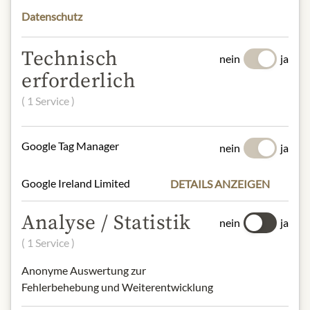
gehackte Haselnüsse "Tonda Gentile
Datenschutz
Trilobata" (2,9%),
Geschmacksverstärker, Emulgator:
(Sonnenblumenlecithin, Sojalecithin),
Technisch
nein
ja
Vanilleextrakt. Keine GVO
erforderlich
(Haselnüsse 38% des
( 1 Service )
Gesamtprodukts).
Milch und Milcherzeugnisse,
Google Tag Manager
nein
ja
Schalenfrüchte und daraus
hergestellte Erzeugnisse
Google Ireland Limited
DETAILS ANZEIGEN
NÄHRWERTE
Analyse / Statistik
nein
ja
100g enthalten im Durchschnitt:
( 1 Service )
Brennwert (Energie):
2463 kJ / 593
kcal
Anonyme Auswertung zur
Fett:
42,9 g
Fehlerbehebung und Weiterentwicklung
- davon gesättigte Fettsäuren:
7,7 g