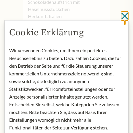
Schokoladenaufstrich mit
Haselnussstückchen
Herkunft: Italien
Sc
Aufbewahrung: Nach dem Öffnen im
Cookie Erklärung
Kühlschrank aufbewahren
Kontakt: Slitti, Via Francesca Sud,
1268, 51015 Monsummano Terme,
Wir verwenden Cookies, um Ihnen ein perfektes
Toskana, Italien
Besuchserlebnis zu bieten. Dazu zählen Cookies, die für
* Wir bitten um Verständnis, dass das
den Betrieb der Seite und für die Steuerung unserer
Produktdesign von der Abbildung
kommerziellen Unternehmensziele notwendig sind,
abweichen kann.
sowie solche, die lediglich zu anonymen
Statistikzwecken, für Komforteinstellungen oder zur
ZUTATEN & ALLERGENE
Anzeige personalisierter Inhalte genutzt werden.
Entscheiden Sie selbst, welche Kategorien Sie zulassen
Haselnüsse der Sorte "Tonda Gentile
möchten. Bitte beachten Sie, dass auf Basis Ihrer
Trilobata" (35,9%), Zucker, Olivenöl,
fettarmes Kakaopulver (7,8%),
Einstellungen womöglich nicht mehr alle
Kakaobutter, internes Milchpulver,
Funktionalitäten der Seite zur Verfügung stehen.