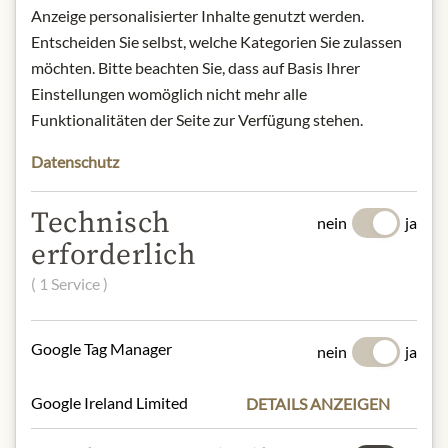
Anzeige personalisierter Inhalte genutzt werden.
geröstetem Getreide, frischem Apfel,
Entscheiden Sie selbst, welche Kategorien Sie zulassen
warmer Zimtwürze und getrockneten
Früchten.
möchten. Bitte beachten Sie, dass auf Basis Ihrer
Abgang:
Reichhaltig, cremig und
Einstellungen womöglich nicht mehr alle
delikat, zugleich komplex. Perfekt pur,
Funktionalitäten der Seite zur Verfügung stehen.
auf Eis oder in Ihrem Lieblingscocktail.
Datenschutz
Alkoholgehalt: 42 % vol.
Kontakt: AB Trade S.R.L. / Villorba
Technisch
nein
ja
(TV) Piazza A. Moro, 7 Cap 31020 /
erforderlich
Italien.
( 1 Service )
* Wir bitten um Verständnis, dass das
Google Tag Manager
Produktdesign von der Abbildung
nein
ja
abweichen kann.
Google Ireland Limited
DETAILS ANZEIGEN