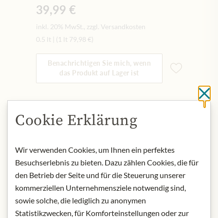
39,99 €
inkl. 20% MwSt., zzgl. Versandkosten
0.5 lt
|
(1 lt
79,98 €
)
Benachrichtigen Sie mich, wenn
das Produkt auf Lager ist
Sc
NICHT AUF LAGER
Art.Nr.:
445672#1.000
Cookie Erklärung
Wir verwenden Cookies, um Ihnen ein perfektes
BESCHREIBUNG
Besuchserlebnis zu bieten. Dazu zählen Cookies, die für
Aroma:
Bemerkenswert weich, mit
den Betrieb der Seite und für die Steuerung unserer
viel Charakter und einem
kommerziellen Unternehmensziele notwendig sind,
unverwechselbaren Duft.
sowie solche, die lediglich zu anonymen
Geschmack:
Am Gaumen rund und
Statistikzwecken, für Komforteinstellungen oder zur
vollmundig, mit Aromen von