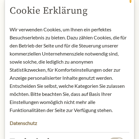
Cookie Erklärung
In den Warenkorb
Wir verwenden Cookies, um Ihnen ein perfektes
Besuchserlebnis zu bieten. Dazu zählen Cookies, die für
AUF LAGER
den Betrieb der Seite und für die Steuerung unserer
Art.Nr.:
446323#1.000
kommerziellen Unternehmensziele notwendig sind,
sowie solche, die lediglich zu anonymen
Statistikzwecken, für Komforteinstellungen oder zur
BESCHREIBUNG
Anzeige personalisierter Inhalte genutzt werden.
Der Geschenkkorb "Meinls Best-Of"
Entscheiden Sie selbst, welche Kategorien Sie zulassen
enthält:
möchten. Bitte beachten Sie, dass auf Basis Ihrer
Meinls Prosecco Treviso D.O.C. –
Einstellungen womöglich nicht mehr alle
0,75L
Funktionalitäten der Seite zur Verfügung stehen.
Meinls Waldheidelbeer 70%
Konfitüre – 250g
Datenschutz
Meinls Bio Frühlingsblüten Honig –
300g