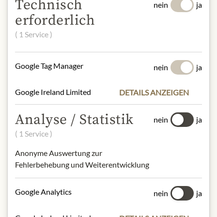
Technisch
nein
ja
Meinls Fruchtige Seidenkissen – 150g
erforderlich
Meinls Balsamico Bianco – 0,25L
Meinls Marillen Creme Likör – 0,5L
( 1 Service )
Meinls Kürbiskernöl – 0,1L
Meinls Vollmilch Schokolade – 75g
Google Tag Manager
Julius Meinl am Graben Instantkaffee
nein
ja
– 100g
Meinls Earl Grey Tee – 100g
Google Ireland Limited
DETAILS ANZEIGEN
Koogles Mixed Flavour – 205g
Schale aus Wasserhyazinthe
Analyse / Statistik
nein
ja
( 1 Service )
Artikel vorbehaltlich Änderungen.
Anonyme Auswertung zur
Fehlerbehebung und Weiterentwicklung
* Wir bitten um Verständnis, dass das
Produktdesign von der Abbildung
Google Analytics
abweichen kann.
nein
ja