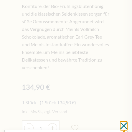
Konfitüre, der Bio-Frühlingsblütenhonig
und die klassischen Seidenkissen sorgen für
süße Genussmomente. Abgerundet wird
das Vergnügen durch Meinls Vollmilch
Schokolade, aromatischen Earl Grey Tee
und Meinls Instantkaffee. Ein wundervolles
Ensemble, um Meinls beliebteste
Delikatessen und bewährte Tradition zu
verschenken!
134,90 €
1 Stück
|
(1 Stück
134,90 €
)
inkl. MwSt., zzgl. Versand
Menge
-
+
Sc