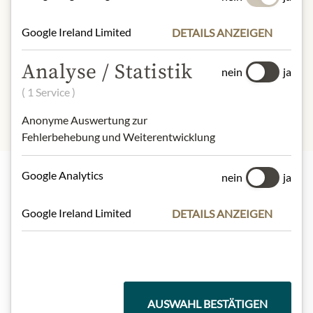
Kohlenhydrate:
59 g
- davon Zucker:
58 g
Google Ireland Limited
DETAILS ANZEIGEN
Ballaststoffe:
1,0 g
Eiweiß:
<0,5 g
Analyse / Statistik
nein
ja
Salz:
0 g
( 1 Service )
Anonyme Auswertung zur
Fehlerbehebung und Weiterentwicklung
Google Analytics
nein
ja
Highlights aus unserem Sortiment
Google Ireland Limited
DETAILS ANZEIGEN
Meinls Kollektion
AUSWAHL BESTÄTIGEN