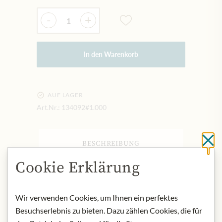
Menge
-
+
In den Warenkorb
AUF LAGER
Art.Nr.:
134092#1.000
Sc
BESCHREIBUNG
Produktbezeichnung:
Cookie Erklärung
Marillenkonfitüre mit Jamaica Rum.
Herkunft: Österreich
Wir verwenden Cookies, um Ihnen ein perfektes
Aufbewahrung: Nach dem Öffnen im
Kühlschrank aufbewahren.
Besuchserlebnis zu bieten. Dazu zählen Cookies, die für
Kontakt: Julius Meinl am Graben,