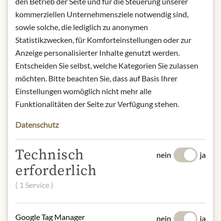
den Betrieb der Seite und für die Steuerung unserer
Graben 19, 1010 Wien, Österreich
kommerziellen Unternehmensziele notwendig sind,
sowie solche, die lediglich zu anonymen
* Wir bitten um Verständnis, dass das
Statistikzwecken, für Komforteinstellungen oder zur
Produktdesign von der Abbildung
Anzeige personalisierter Inhalte genutzt werden.
abweichen kann.
Entscheiden Sie selbst, welche Kategorien Sie zulassen
möchten. Bitte beachten Sie, dass auf Basis Ihrer
ZUTATEN & ALLERGENE
Einstellungen womöglich nicht mehr alle
Marillen, Zucker, Jamaica Rum (1,5%),
Funktionalitäten der Seite zur Verfügung stehen.
Zitronensaftkonzentrat, Geliermittel:
Pektine
Datenschutz
NÄHRWERTE
Technisch
nein
ja
erforderlich
100g enthalten im Durchschnitt:
Brennwert (Energie):
1030 kJ / 245
( 1 Service )
kcal
Fett:
0 g
- davon kürzeste Fettsäuren:
0 g
Google Tag Manager
nein
ja