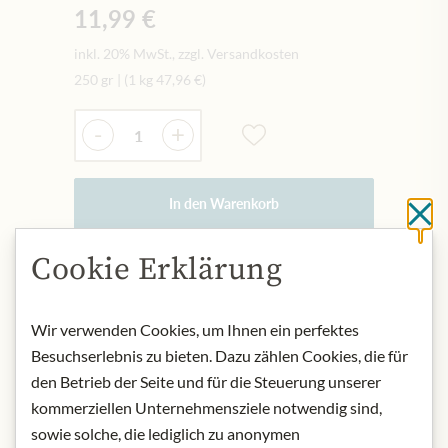
11,99 €
inkl. 20% MwSt., zzgl. Versandkosten
250 gr
|
(1 kg
47,96 €
)
Menge
-
+
In den Warenkorb
Sc
Cookie Erklärung
AUF LAGER
Art.Nr.:
448467#1.000
Wir verwenden Cookies, um Ihnen ein perfektes
Besuchserlebnis zu bieten. Dazu zählen Cookies, die für
den Betrieb der Seite und für die Steuerung unserer
BESCHREIBUNG
kommerziellen Unternehmensziele notwendig sind,
100% Arabica Bohnen, traditionelle
sowie solche, die lediglich zu anonymen
Trommelröstung, von Hand geröstet