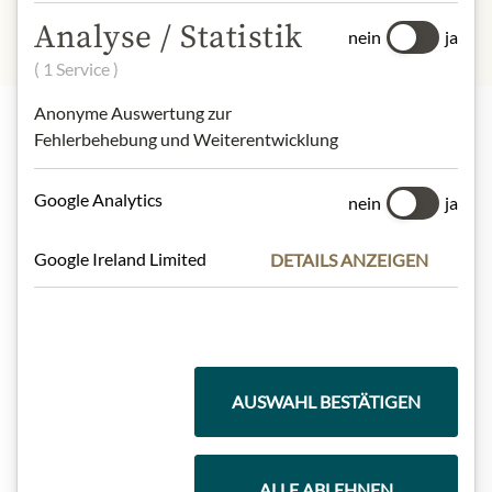
Analyse / Statistik
nein
ja
( 1 Service )
Anonyme Auswertung zur
Fehlerbehebung und Weiterentwicklung
Highlights aus unserem Sortiment
Google Analytics
nein
ja
Meinls Kollektion
Google Ireland Limited
DETAILS ANZEIGEN
Geschenkkörbe
AUSWAHL BESTÄTIGEN
Kaffee & Tee
ALLE ABLEHNEN