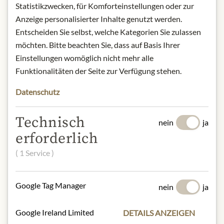
Statistikzwecken, für Komforteinstellungen oder zur
Röstgrad: mittlere Röstung
Anzeige personalisierter Inhalte genutzt werden.
Entscheiden Sie selbst, welche Kategorien Sie zulassen
Produktbezeichnung: Röstkaffee,
möchten. Bitte beachten Sie, dass auf Basis Ihrer
ganze Bohne
Einstellungen womöglich nicht mehr alle
Herkunft: Brasilien, Kolumbien
Funktionalitäten der Seite zur Verfügung stehen.
Aufbewahrung: vor Wärme geschützt
und trocken lagern.
Datenschutz
Kontakt: Julius Meinl am Graben
GmbH, 1010 Wien, Österreich
Technisch
nein
ja
erforderlich
* Wir bitten um Verständnis, dass das
( 1 Service )
Produktdesign von der Abbildung
abweichen kann.
Google Tag Manager
nein
ja
ZUTATEN & ALLERGENE
100% Arabica Bohnen
Google Ireland Limited
DETAILS ANZEIGEN