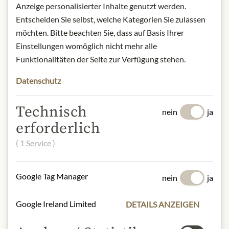
Anzeige personalisierter Inhalte genutzt werden.
Herkunft: Bourgogne, Frankreich
Entscheiden Sie selbst, welche Kategorien Sie zulassen
Rebsorte: 100% Chardonnay
möchten. Bitte beachten Sie, dass auf Basis Ihrer
Alkoholgehalt: 12% vol.
Einstellungen womöglich nicht mehr alle
Kontakt: SARL Jean COLLET et fils/
15, avenue de la Liberté/ BP61 -
Funktionalitäten der Seite zur Verfügung stehen.
89800 CHABLIS/ Frankreich/
Datenschutz
collet.chablis@orange.fr
Technisch
nein
ja
* Wir bitten um Verständnis, dass das
erforderlich
Produktdesign von der Abbildung
abweichen kann.
( 1 Service )
ZUTATEN & ALLERGENE
Google Tag Manager
nein
ja
Schwefeldioxid und -erzeugnisse
Google Ireland Limited
DETAILS ANZEIGEN