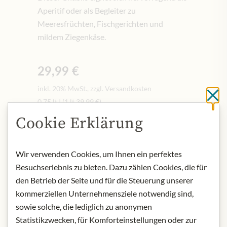
Aperitif oder als Begleiter zu
Meeresfrüchten, Fischgerichten und
mildem Ziegenkäse.
29,99 €
inkl. 20% MwSt., zzgl. Versandkosten
Sc
0.75 lt
|
(1 lt
39,99 €
)
Cookie Erklärung
Benachrichtigen Sie mich, wenn
das Produkt auf Lager ist
Wir verwenden Cookies, um Ihnen ein perfektes
Besuchserlebnis zu bieten. Dazu zählen Cookies, die für
NICHT AUF LAGER
den Betrieb der Seite und für die Steuerung unserer
Art.Nr.:
448235#1.000
kommerziellen Unternehmensziele notwendig sind,
sowie solche, die lediglich zu anonymen
BESCHREIBUNG
Statistikzwecken, für Komforteinstellungen oder zur