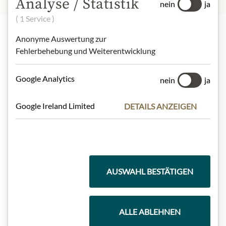
Analyse / Statistik
nein
ja
( 1 Service )
Anonyme Auswertung zur
Highlights aus unserem Sortiment
Fehlerbehebung und Weiterentwicklung
Google Analytics
nein
ja
Meinls Kollektion
Google Ireland Limited
DETAILS ANZEIGEN
Geschenkkörbe
AUSWAHL BESTÄTIGEN
Kaffee & Tee
ALLE ABLEHNEN