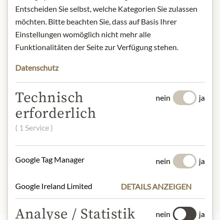
Jägermeisterstraße 7-15/ 38296
Entscheiden Sie selbst, welche Kategorien Sie zulassen
Wolfenbüttel/ Dejutschland.
möchten. Bitte beachten Sie, dass auf Basis Ihrer
Einstellungen womöglich nicht mehr alle
* Wir bitten um Verständnis, dass das
Produktdesign von der Abbildung
Funktionalitäten der Seite zur Verfügung stehen.
abweichen kann.
Datenschutz
ZUTATEN & ALLERGENE
Technisch
nein
ja
Wasser, Alkohol, Zucker, pflanzliche
erforderlich
Extrakte und Destillate,
karamellisierter Zucker,
( 1 Service )
Zuckerrohrdestillat, Färberdistel-
Extrakt, natürliche Orangen- und
Google Tag Manager
Zitrusaromen.
nein
ja
Google Ireland Limited
DETAILS ANZEIGEN
Analyse / Statistik
nein
ja