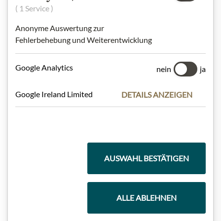
( 1 Service )
Highlights aus unserem Sortiment
Anonyme Auswertung zur
Fehlerbehebung und Weiterentwicklung
Google Analytics
nein
ja
Meinls Kollektion
Google Ireland Limited
DETAILS ANZEIGEN
Geschenkkörbe
AUSWAHL BESTÄTIGEN
Kaffee & Tee
ALLE ABLEHNEN
Schokolade