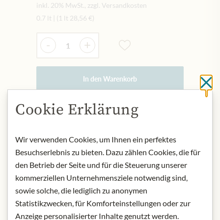
inkl. 20% MwSt., zzgl. Versandkosten
0.7 lt
|
(1 lt
28,56 €
)
Menge
-
+
In den Warenkorb
Sc
Cookie Erklärung
AUF LAGER
Art.Nr.:
444528#1.000
Wir verwenden Cookies, um Ihnen ein perfektes
Besuchserlebnis zu bieten. Dazu zählen Cookies, die für
den Betrieb der Seite und für die Steuerung unserer
BESCHREIBUNG
kommerziellen Unternehmensziele notwendig sind,
Herkunft: Deutschland
sowie solche, die lediglich zu anonymen
Alkoholgehalt: 33% vol.
Statistikzwecken, für Komforteinstellungen oder zur
Kontakt: MAST-JÄGERMEISTER SE/
Anzeige personalisierter Inhalte genutzt werden.