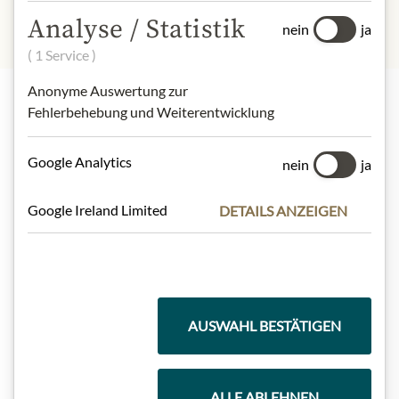
Analyse / Statistik
nein
ja
( 1 Service )
Anonyme Auswertung zur
Fehlerbehebung und Weiterentwicklung
Highlights aus unserem Sortiment
Google Analytics
nein
ja
Meinls Kollektion
Google Ireland Limited
DETAILS ANZEIGEN
Geschenkkörbe
AUSWAHL BESTÄTIGEN
Kaffee & Tee
ALLE ABLEHNEN