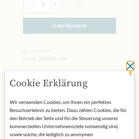
-
+
In den Warenkorb
AUF LAGER
Art.Nr.:
320645#1.000
Sc
Cookie Erklärung
BESCHREIBUNG
Am Gaumen ist der Kreme 17 Bomb
Eierlikör von Jacopo Poli herrlich
Wir verwenden Cookies, um Ihnen ein perfektes
cremig, üppig und sahnig. Genießen
Besuchserlebnis zu bieten. Dazu zählen Cookies, die für
Sie den Kreme 17 Bomb Eierlikör pur,
den Betrieb der Seite und für die Steuerung unserer
auf Eis, auf Desserts, Vanilleeis oder
kommerziellen Unternehmensziele notwendig sind,
auf frischen Waldbeeren. Ein
sowie solche, die lediglich zu anonymen
Hochgenuss und ganz und gar nicht