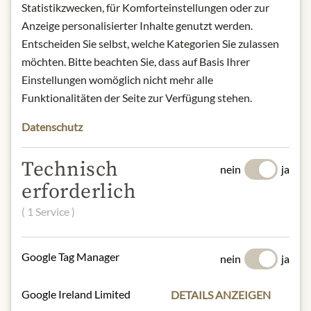
Statistikzwecken, für Komforteinstellungen oder zur
altmodisch!
Anzeige personalisierter Inhalte genutzt werden.
Entscheiden Sie selbst, welche Kategorien Sie zulassen
Produktbezeichnung: Eierlikör
möchten. Bitte beachten Sie, dass auf Basis Ihrer
Herkunft: Italien
Einstellungen womöglich nicht mehr alle
Alkoholgehalt: 17%
Funktionalitäten der Seite zur Verfügung stehen.
Kontakt: Poli Distillerie SRL, Via
Marconi 46, 36060 Schiavon (VI)
Datenschutz
Veneto, Italien
* Wir bitten um Verständnis, dass das
Technisch
nein
ja
Produktdesign von der Abbildung
erforderlich
abweichen kann.
( 1 Service )
ZUTATEN & ALLERGENE
Eier und daraus gewonnene
Google Tag Manager
nein
ja
Erzeugnisse, Milch und
Milcherzeugnisse
Google Ireland Limited
DETAILS ANZEIGEN