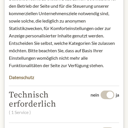
BESCHREIBUNG
den Betrieb der Seite und für die Steuerung unserer
kommerziellen Unternehmensziele notwendig sind,
Rebsorte:
100% Grüner Veltliner
sowie solche, die lediglich zu anonymen
Reifung:
Mindestens 15 Monate auf
Statistikzwecken, für Komforteinstellungen oder zur
der Hefe
Typus:
Brut Nature - 1,2 g/l
Anzeige personalisierter Inhalte genutzt werden.
Restzucker / 7 g/l Säure
Entscheiden Sie selbst, welche Kategorien Sie zulassen
Alkoholgehalt:
11,5% vol.
möchten. Bitte beachten Sie, dass auf Basis Ihrer
Ideale Serviertemperatur:
6°C in
Einstellungen womöglich nicht mehr alle
einem Glas mit breiter Schale
Funktionalitäten der Seite zur Verfügung stehen.
Lagerung: Kühl und dunkel, bis zu 5
Datenschutz
Jahre
Kontakt: Christina Hugl / Sekt & Pet-
Technisch
nein
ja
Nat / 3550 Langenlois, Gartenzeile 1 /
erforderlich
E-Mail: info@christinahugl.at / Tel.:
+43 650 7427151
( 1 Service )