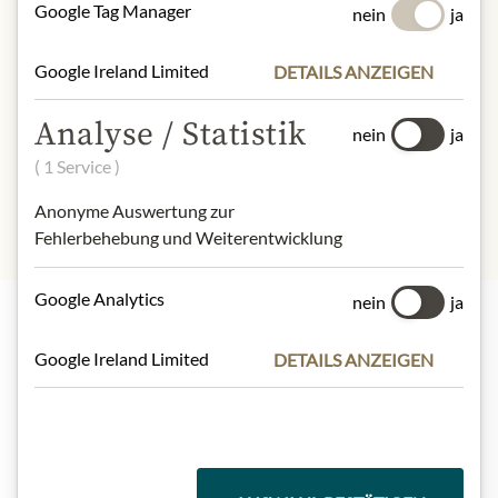
* Wir bitten um Verständnis, dass das
Google Tag Manager
nein
ja
Produktdesign von der Abbildung
abweichen kann.
Google Ireland Limited
DETAILS ANZEIGEN
ZUTATEN & ALLERGENE
Analyse / Statistik
nein
ja
Schwefeldioxid und -erzeugnisse
( 1 Service )
Anonyme Auswertung zur
Fehlerbehebung und Weiterentwicklung
Google Analytics
nein
ja
Highlights aus unserem Sortiment
Google Ireland Limited
DETAILS ANZEIGEN
Meinls Kollektion