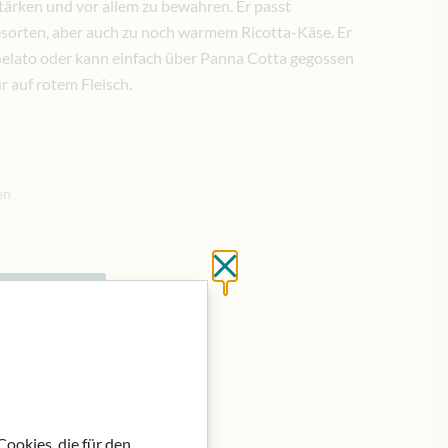
stärken und vor allem zu bewahren. Er passt
esorten, aber auch zu noch warmem Ricotta-Käse. Er
Gelato oder kann einfach über Panna Cotta gegossen
r auf rotem Fleisch.
en
Schließen ohne zu spei
en Warenkorb
ookies, die für den