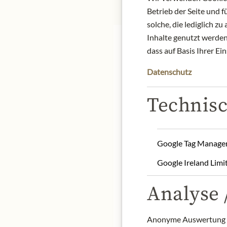
Betrieb der Seite und 
solche, die lediglich 
Inhalte genutzt werden.
dass auf Basis Ihrer Ei
Datenschutz
Seit 1948 haben die Trüf
Technisc
umbrischen Traditionen 
verzaubert. Eingebettet 
rustikalen romanischen K
der Gründer sowohl sein 
Google Tag Manage
beiden aufgrund aufricht
Google Ireland Limi
Generationen hegt San Pi
Analyse /
Produkt: Weißer Trüffe
Lagerung: Kühl und tro
Herkunft: Italien / Umbr
Anonyme Auswertung z
Kontakt: Azienda Agricol