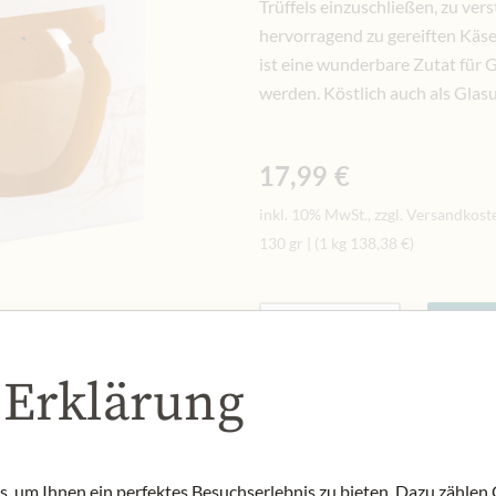
Trüffels einzuschließen, zu ver
hervorragend zu gereiften Käs
ist eine wunderbare Zutat für 
werden. Köstlich auch als Glasu
17,99 €
inkl. 10% MwSt., zzgl. Versandkost
130 gr
|
(1 kg
138,38 €
)
Menge
-
+
In d
 Erklärung
AUF LAGER
Art.Nr.:
313210#1.000
 um Ihnen ein perfektes Besuchserlebnis zu bieten. Dazu zählen C