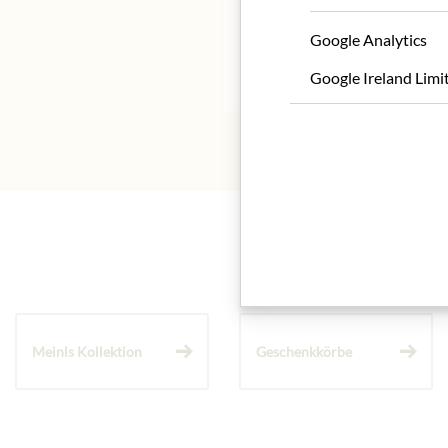
Google Analytics
* Wir bitten um Verstän
Google Ireland Limi
Meinls Kollektion
Geschenkkörbe