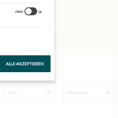
nein
ja
ALLE AKZEPTIEREN
Wein
Marmeladen