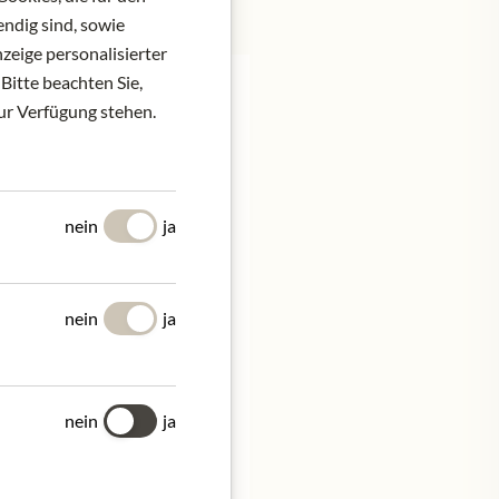
ndig sind, sowie
zeige personalisierter
Bitte beachten Sie,
zur Verfügung stehen.
aben die Grenzen der
nein
ja
vollsten Gaumen
tro a Pettine von einer
fer Spiritualität, hat
e Grenzen zwischen
nein
ja
hlen; seit drei
nein
ja
G), Umbrien – IT