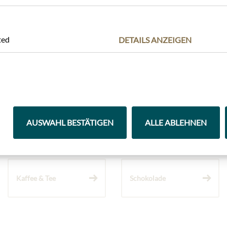
dnis, dass das Produktdesign von der Abbildung abweichen kann.
ted
DETAILS ANZEIGEN
AUSWAHL BESTÄTIGEN
ALLE ABLEHNEN
Highlights aus unserem Sortiment
Kaffee & Tee
Schokolade