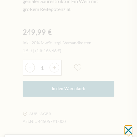
genialer Säurestruktur. Ein Wein mit
großem Reifepotenzial.
249,99 €
inkl. 20% MwSt., zzgl. Versandkosten
1.5 lt
|
(1 lt
166,66 €
)
Menge
-
+
In den Warenkorb
AUF LAGER
Art.Nr.:
445057#1.000
Sc