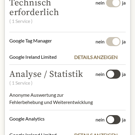
Technisch
nein
ja
Alkoholgehalt:
13.5 % vol.
erforderlich
Herkunft:
Österreich / Wachau DAC
( 1 Service )
Kontakt: Weingut Hirtzberger,
Kremser Straße 8, 3620 Spitz /
Google Tag Manager
nein
ja
Donau, Österreich/
weingut@hirtzberger.com
Google Ireland Limited
DETAILS ANZEIGEN
Analyse / Statistik
nein
ja
* Wir bitten um Verständnis, dass das
( 1 Service )
Produktdesign von der Abbildung
abweichen kann.
Anonyme Auswertung zur
Fehlerbehebung und Weiterentwicklung
ZUTATEN & ALLERGENE
Google Analytics
Schwefeldioxid und -erzeugnisse
nein
ja
Google Ireland Limited