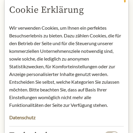
BESCHREIBUNG
Cookie Erklärung
Das Weingut Franz Hirtzberger in
Spitz ist ein österreichisches Weingut
Wir verwenden Cookies, um Ihnen ein perfektes
im Weinbaugebiet Wachau in
Besuchserlebnis zu bieten. Dazu zählen Cookies, die für
Niederösterreich. Geleitet wird das
den Betrieb der Seite und für die Steuerung unserer
Weingut von Franz Hirtzberger in der
kommerziellen Unternehmensziele notwendig sind,
fünften Generation. Die Rebfläche
sowie solche, die lediglich zu anonymen
beträgt 20 ha, wovon 99 % mit
Statistikzwecken, für Komforteinstellungen oder zur
weißen Rebsorten, hauptsächlich
Anzeige personalisierter Inhalte genutzt werden.
Grüner Veltliner und Rheinriesling
Entscheiden Sie selbst, welche Kategorien Sie zulassen
bestockt sind. Die bekanntesten
Weine sind der Grüne Veltliner
möchten. Bitte beachten Sie, dass auf Basis Ihrer
Honivogl und die Rheinrieslinge aus
Einstellungen womöglich nicht mehr alle
den Lagen Singerriedel und Hochrain.
Funktionalitäten der Seite zur Verfügung stehen.
Datenschutz
Reborte:
Riesling
Passt zu:
Fisch, Meeresfrüchte, helles
Fleisch