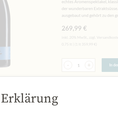
echtes Aromenspektakel, klassisc
der wunderbaren Extraktsüsse.
ausgebaut und gehört zu den g
269,99 €
inkl. 20% MwSt., zzgl. Versandkost
0.75 lt
|
(1 lt
359,99 €
)
Menge
-
+
In d
AUF LAGER
 Erklärung
Art.Nr.:
444391#1.000