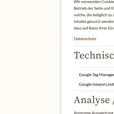
Wir verwenden Cookies,
Betrieb der Seite und 
solche, die lediglich 
Inhalte genutzt werden.
dass auf Basis Ihrer Ei
Ein tiefer Pinot-Duft wi
Datenschutz
Weingut Gantenbein sei
Daniel Gantenbein Burgu
Noir, der zu den besten 
Technisc
enormer Komplexität und
Nase:
Wunderbare Terroir
Google Tag Manage
Schokolade, Nelken, Unt
Gaumen:
Konzentriert un
Google Ireland Limi
vielschichtig, seidig, saf
enormem Potential und e
Analyse /
Rebsorte:
100% Pinot N
Anonyme Auswertung z
Herkunft: Schweiz / Rh