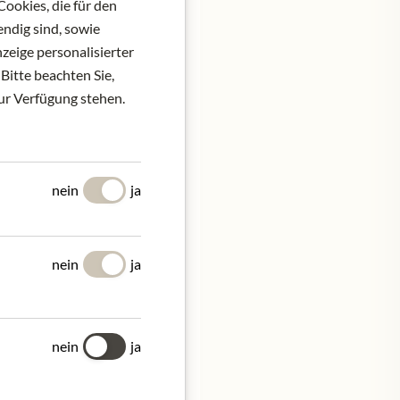
ookies, die für den
ndig sind, sowie
zeige personalisierter
Bitte beachten Sie,
zur Verfügung stehen.
e Fläsch, produziert das
flanzten Martha und
darunter einen Pinot
strukturierten Gaumen,
nein
ja
zen.
lle, Tabak, dunkler
nein
ja
sen und Holunder.
akter, endlos
r und packend, mit
nein
ja