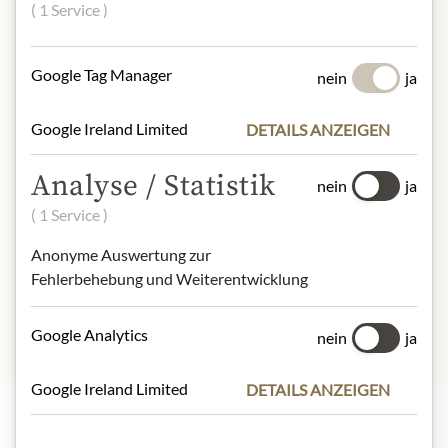
( 1 Service )
NÄHRWERTE
100g enthalten im Durchschnitt:
Google Tag Manager
nein
ja
Brennwert (Energie):
1534 kJ / 362
kcal
Google Ireland Limited
DETAILS ANZEIGEN
Fett:
1,3 g
- davon kürzeste Fettsäuren:
0,2 g
Analyse / Statistik
Kohlenhydrate:
72 g
nein
ja
- davon Zucker:
2,5 g
( 1 Service )
Ballaststoffe:
3,0 g
Eiweiß:
14 g
Anonyme Auswertung zur
Salz:
0,005 g
Fehlerbehebung und Weiterentwicklung
Google Analytics
nein
ja
Google Ireland Limited
DETAILS ANZEIGEN