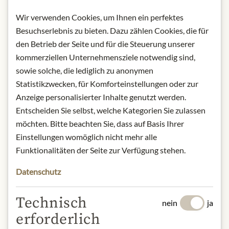
aus Matt-Semola - 500g
Wir verwenden Cookies, um Ihnen ein perfektes
Herkunft: Italien
Besuchserlebnis zu bieten. Dazu zählen Cookies, die für
Aufbewahrung: Kühl und trocken
den Betrieb der Seite und für die Steuerung unserer
lagern.
kommerziellen Unternehmensziele notwendig sind,
Kontakt: Pastificio Felicetti srl, Via L.
sowie solche, die lediglich zu anonymen
Felicetti 9, Predazzo (TN), 38037,
Statistikzwecken, für Komforteinstellungen oder zur
Italien / Tel.: (+39) 0462.508600 /
Anzeige personalisierter Inhalte genutzt werden.
Email: ecommerce.team@felicetti.it
Entscheiden Sie selbst, welche Kategorien Sie zulassen
* Wir bitten um Verständnis, dass das
möchten. Bitte beachten Sie, dass auf Basis Ihrer
Produktdesign von der Abbildung
Einstellungen womöglich nicht mehr alle
abweichen kann.
Funktionalitäten der Seite zur Verfügung stehen.
ZUTATEN & ALLERGENE
Datenschutz
Bio Matt Hartweizengrieß, Wasser
Technisch
nein
ja
glutenhaltiges Getreide
erforderlich