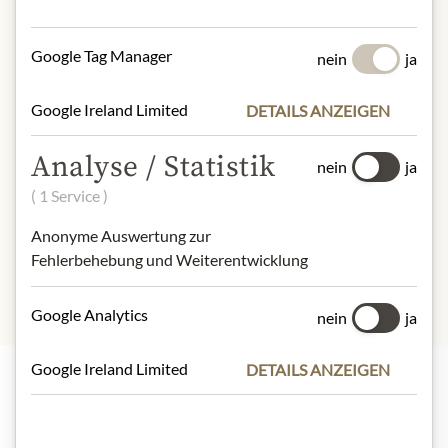
NÄHRWERTE
100g enthalten durchschnittlich
Google Tag Manager
nein
ja
Brennwert (Energie):
1191kJ /
248kcal
Google Ireland Limited
DETAILS ANZEIGEN
Fett:
4,5g
- davon gesättigte Fettsäuren:
1,6g
Analyse / Statistik
Kohlenhydrate:
50,8g
nein
ja
- davon Zucker:
21,3g
( 1 Service )
Eiweiß:
9,2g
Anonyme Auswertung zur
Salz:
22,9g
Fehlerbehebung und Weiterentwicklung
Google Analytics
nein
ja
Google Ireland Limited
DETAILS ANZEIGEN
Highlights aus unserem Sortiment