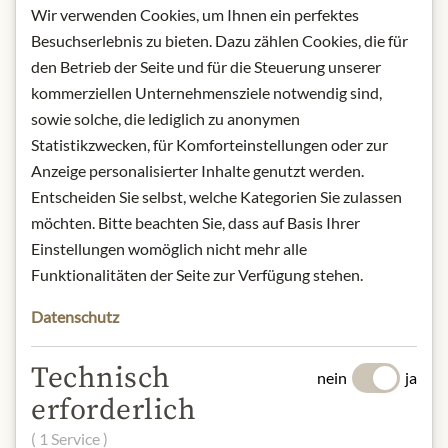
180g
Wir verwenden Cookies, um Ihnen ein perfektes
Lagerung: Kühl, trocken und
Besuchserlebnis zu bieten. Dazu zählen Cookies, die für
lichtgeschützt lagern.
den Betrieb der Seite und für die Steuerung unserer
Kontakt: Faber Feinkost GmbH & Co.
kommerziellen Unternehmensziele notwendig sind,
KG/ Münnerstädter Straße 1/ 97688
sowie solche, die lediglich zu anonymen
Bad Kissingen/ Deutschland/
Statistikzwecken, für Komforteinstellungen oder zur
info@faber-feinkost.de
Anzeige personalisierter Inhalte genutzt werden.
Entscheiden Sie selbst, welche Kategorien Sie zulassen
* Wir bitten um Verständnis, dass das
möchten. Bitte beachten Sie, dass auf Basis Ihrer
Produktdesign von der Abbildung
Einstellungen womöglich nicht mehr alle
abweichen kann.
Funktionalitäten der Seite zur Verfügung stehen.
Datenschutz
ZUTATEN & ALLERGENE
Meersalz, Zucker, Senfsaat, Chilli,
Technisch
nein
ja
Knoblauch, Gewürze, Rauch.
erforderlich
Senf und Senferzeugnisse
( 1 Service )