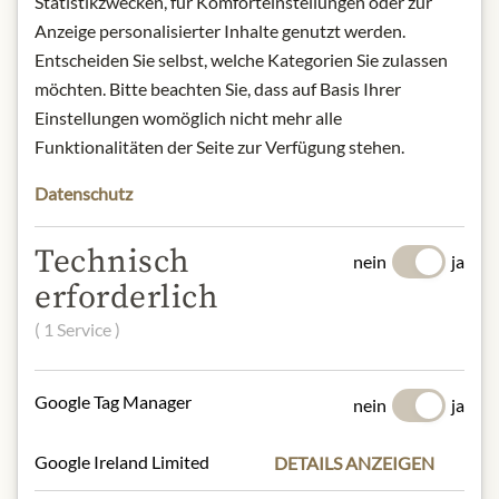
Statistikzwecken, für Komforteinstellungen oder zur
Wein Cabernet Sauvignon und
Anzeige personalisierter Inhalte genutzt werden.
konzentriertem Traubenmost.
Entscheiden Sie selbst, welche Kategorien Sie zulassen
Säure: etwa 9%
möchten. Bitte beachten Sie, dass auf Basis Ihrer
Herkunft: Italien
Einstellungen womöglich nicht mehr alle
Nettofüllmenge: 375 ml
Funktionalitäten der Seite zur Verfügung stehen.
Aufbewahrung: Kühl, trocken und vor
Licht geschützt lagern.
Datenschutz
Kontakt: A.D.E. SAS via G. Pascoli, 14
Quarto d'Altino, Venedig, Italien.
Technisch
nein
ja
*Wir bitten um Verständnis, dass das
erforderlich
Produktdesign von der Abbildung
( 1 Service )
abweichen kann.
* Wir bitten um Verständnis, dass das
Google Tag Manager
nein
ja
Produktdesign von der Abbildung
abweichen kann.
Google Ireland Limited
DETAILS ANZEIGEN