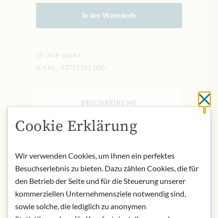
In den Warenkorb
AUF LAGER
Art.Nr.:
437911#1.000
Sc
BESCHREIBUNG
Hervorragende Würze auf der Basis
Cookie Erklärung
des Rotweinessigs der Cabernet-
Sauvignon-Traube und des
Wir verwenden Cookies, um Ihnen ein perfektes
konzentrierten Mosts, der
Besuchserlebnis zu bieten. Dazu zählen Cookies, die für
mindestens 10 Jahre lang
handwerklich und natürlich in
den Betrieb der Seite und für die Steuerung unserer
Eichenfässern ungefiltert gereift ist.
kommerziellen Unternehmensziele notwendig sind,
sowie solche, die lediglich zu anonymen
Produktbezeichnung: Essigwürze aus