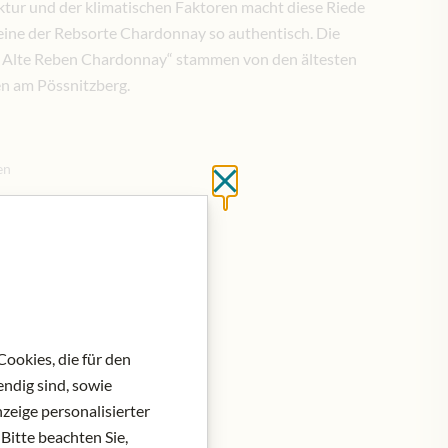
ur und der klimatischen Faktoren macht diese Riede
ine der Rebsorte Chardonnay so authentisch. Die
g Alte Reben Chardonnay“ stammen von den ältesten
en am Pössnitzberg.
en
Schließen ohne zu spei
en Warenkorb
ookies, die für den
ndig sind, sowie
zeige personalisierter
Bitte beachten Sie,