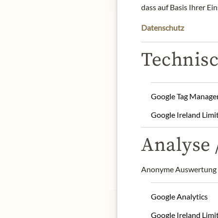
dass auf Basis Ihrer Ei
Datenschutz
Technisc
Duft nach weißem Pfirsi
maximaler Intensität; st
Google Tag Manage
Mineralität; enorme Sal
Finale.
Google Ireland Limi
Herkunft: Österreich / S
Alkoholgehalt: 13,5%
Analyse /
Kontakt: Weingut Erwin 
* Wir bitten um Verstän
Anonyme Auswertung z
Google Analytics
Google Ireland Limi