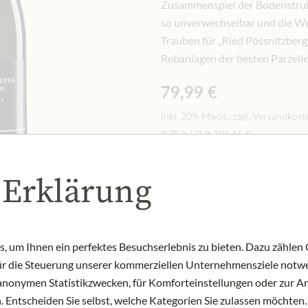
Zusammenspiel der Bodenstrukt
so unverwechselbar und die We
Trauben für „Ried Pössnitzber
Rebanlagen der besten Parzell
79,99 €
inkl. 20% MwSt., zzgl. Versandkost
0.75 lt
|
(1 lt
106,65 €
)
Menge
 Erklärung
-
+
In d
AUF LAGER
 um Ihnen ein perfektes Besuchserlebnis zu bieten. Dazu zählen C
Art.Nr.:
431495#1.000
für die Steuerung unserer kommerziellen Unternehmensziele notwe
zu anonymen Statistikzwecken, für Komforteinstellungen oder zur An
 Entscheiden Sie selbst, welche Kategorien Sie zulassen möchten. 