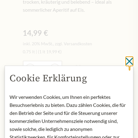
trocken, kräuterig und belebend – ideal als
sommerlicher Aperitif auf Eis.
14,99 €
inkl. 20% MwSt., zzgl. Versandkosten
0.75 lt
|
(1 lt
19,99 €
)
Sc
Menge
-
+
Cookie Erklärung
In den Warenkorb
Wir verwenden Cookies, um Ihnen ein perfektes
Besuchserlebnis zu bieten. Dazu zählen Cookies, die für
den Betrieb der Seite und für die Steuerung unserer
AUF LAGER
kommerziellen Unternehmensziele notwendig sind,
Art.Nr.:
451143#1.000
sowie solche, die lediglich zu anonymen
Statistikzwecken, für Komforteinstellungen oder zur