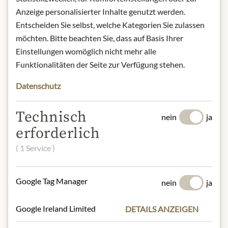
Anzeige personalisierter Inhalte genutzt werden.
BESCHREIBUNG
Entscheiden Sie selbst, welche Kategorien Sie zulassen
Alkoholgehalt: 6 % vol.
möchten. Bitte beachten Sie, dass auf Basis Ihrer
Kontakt: Domaine Chandon/ 1
Einstellungen womöglich nicht mehr alle
California Drive/ Yountville, CA
Funktionalitäten der Seite zur Verfügung stehen.
94599/ USA/
sales@chandon.com
Datenschutz
Technisch
nein
ja
* Wir bitten um Verständnis, dass das
erforderlich
Produktdesign von der Abbildung
( 1 Service )
abweichen kann.
ZUTATEN & ALLERGENE
Google Tag Manager
nein
ja
Schwefeldioxid und -erzeugnisse
Google Ireland Limited
DETAILS ANZEIGEN