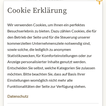
Cookie Erklärung
* Wir bitten um Verständnis, dass das
Produktdesign von der Abbildung
Wir verwenden Cookies, um Ihnen ein perfektes
abweichen kann.
Besuchserlebnis zu bieten. Dazu zählen Cookies, die für
den Betrieb der Seite und für die Steuerung unserer
ZUTATEN & ALLERGENE
kommerziellen Unternehmensziele notwendig sind,
Zucker, Kakaobutter, Kakaomasse,
sowie solche, die lediglich zu anonymen
Orangenschale (2,70%), Glukose-
Statistikzwecken, für Komforteinstellungen oder zur
Fruktose Sirup, Emulgator
Anzeige personalisierter Inhalte genutzt werden.
(Sojalecithin), natürliches Aroma
Entscheiden Sie selbst, welche Kategorien Sie zulassen
(Orange, Vanille), Säuerungsmittel
möchten. Bitte beachten Sie, dass auf Basis Ihrer
(Zitronensäure), Kakao: 60%
Einstellungen womöglich nicht mehr alle
mindestens
Funktionalitäten der Seite zur Verfügung stehen.
glutenhaltiges Getreide, Eier und
Datenschutz
daraus gewonnene Erzeugnisse,
Sojabohnen und daraus gewonnene