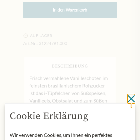
In den Warenkorb
AUF LAGER
Art.Nr.:
312247#1.000
BESCHREIBUNG
Frisch vermahlene Vanilleschoten im
feinsten brasilianischem Rohzucker
ist das i-Tüpfelchen von Süßspeisen,
Sc
Vanilleeis, Obstsalat und zum Süßen
von Tee und Cappuccino.
Cookie Erklärung
Produktbezeichnung: Brasilianischer
Rohrzucker mit Vanille.Herkunft:
Deutschland
Wir verwenden Cookies, um Ihnen ein perfektes
Nettofüllmenge: 150