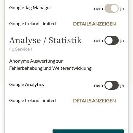
kcal
Google Tag Manager
nein
ja
Fett:
0 g
- davon kürzeste Fettsäuren:
0 g
Kohlenhydrate:
100 g
Google Ireland Limited
DETAILS ANZEIGEN
- davon Zucker:
100 g
Ballaststoffe:
Analyse / Statistik
nein
ja
Eiweiß:
0 g
( 1 Service )
Salz:
0 g
Anonyme Auswertung zur
Fehlerbehebung und Weiterentwicklung
Google Analytics
nein
ja
Google Ireland Limited
DETAILS ANZEIGEN
Highlights aus unserem Sortiment
Meinls Kollektion