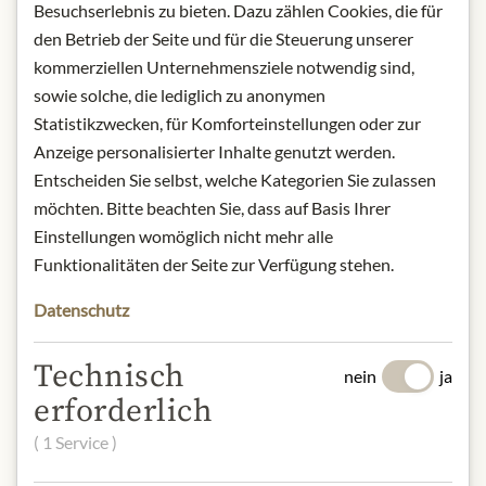
Besuchserlebnis zu bieten. Dazu zählen Cookies, die für
gAufbewahrung: Kühl und trocken
den Betrieb der Seite und für die Steuerung unserer
lagern.
kommerziellen Unternehmensziele notwendig sind,
Kontakt: Greenplan Products,
sowie solche, die lediglich zu anonymen
Iserstraße 8, 14513 Teltow,
Statistikzwecken, für Komforteinstellungen oder zur
Deutschland.
Anzeige personalisierter Inhalte genutzt werden.
* Wir bitten um Verständnis, dass das
Entscheiden Sie selbst, welche Kategorien Sie zulassen
Produktdesign von der Abbildung
möchten. Bitte beachten Sie, dass auf Basis Ihrer
abweichen kann.
Einstellungen womöglich nicht mehr alle
Funktionalitäten der Seite zur Verfügung stehen.
ZUTATEN & ALLERGENE
Datenschutz
Roh-Rohrzucker braun, Bourbon-
Vanille (15%).
Technisch
nein
ja
NÄHRWERTE
erforderlich
100 g enthalten im Durchschnitt:
( 1 Service )
Brennwert (Energie):
1700 kJ / 400