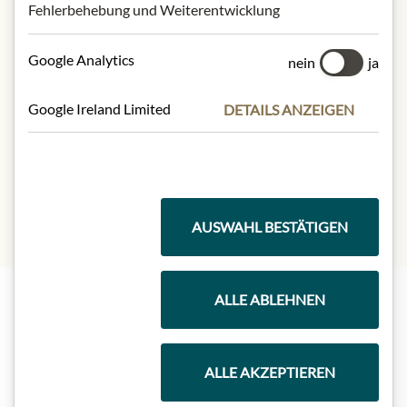
Fehlerbehebung und Weiterentwicklung
100 g enthalten im Durchschnitt:
Kalorien (Energie):
500 kcal / 2093 kJ
Google Analytics
Fett:
28,5 g
nein
ja
- davon gesättigte Fettsäuren:
8,9 g
Kohlenhydrate:
60 g
Google Ireland Limited
DETAILS ANZEIGEN
- davon Zucker:
3,6 g
Eiweiß:
7,1 g
Salz:
1,5 g
AUSWAHL BESTÄTIGEN
ALLE ABLEHNEN
Highlights aus unserem Sortiment
ALLE AKZEPTIEREN
Meinls Kollektion