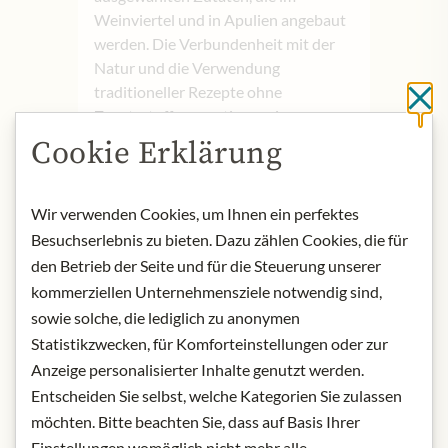
Weinviertel und in Apulien angebaut
werden. Die Verbundenheit mit der
Natur und die Verwendung
traditioneller Rezepte ohne
Sc
Zusatzstoffe garantieren ein
einzigartiges Geschmackserlebnis.
Cookie Erklärung
Seit über 100 Jahren vereint das
Unternehmen Bösch Tradition mit
innovativen Kreationen, was zu
Wir verwenden Cookies, um Ihnen ein perfektes
außergewöhnlichen Senfdelikatessen
Besuchserlebnis zu bieten. Dazu zählen Cookies, die für
führt.
den Betrieb der Seite und für die Steuerung unserer
kommerziellen Unternehmensziele notwendig sind,
Produktname: Bösch Süsser
sowie solche, die lediglich zu anonymen
Hausmachersenf
Statistikzwecken, für Komforteinstellungen oder zur
Nettoinhalt: 190g
Anzeige personalisierter Inhalte genutzt werden.
Aufbewahrung: Kühl, trocken und vor
Entscheiden Sie selbst, welche Kategorien Sie zulassen
Licht geschützt aufbewahren. Nach
möchten. Bitte beachten Sie, dass auf Basis Ihrer
dem Öffnen im Kühlschrank
Einstellungen womöglich nicht mehr alle