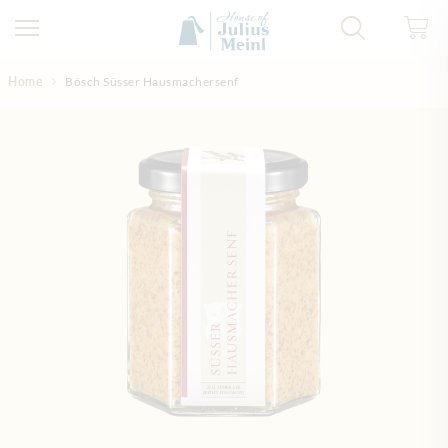
Direkt zum Inhalt
Home
Bösch Süsser Hausmachersenf