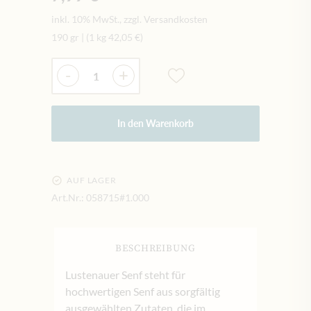
inkl. 10% MwSt., zzgl. Versandkosten
190 gr
|
(1 kg
42,05 €
)
Menge
-
+
In den Warenkorb
AUF LAGER
Art.Nr.:
058715#1.000
BESCHREIBUNG
Lustenauer Senf steht für
hochwertigen Senf aus sorgfältig
ausgewählten Zutaten, die im