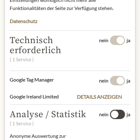
aufbewahren.
Funktionalitäten der Seite zur Verfügung stehen.
Kontakt: Lustenauer Senf Bösch
GmbH; Glaserweg 26, 6890 Lustenau,
Datenschutz
AT/
office@lustenauer-senf.com
Technisch
nein
ja
* Wir bitten um Verständnis, dass das
erforderlich
Produktdesign von der Abbildung
( 1 Service )
abweichen kann.
ZUTATEN & ALLERGENE
Google Tag Manager
nein
ja
Wasser, gelbe und braune Senfkörner,
weißer und brauner Zucker, brauner
Google Ireland Limited
DETAILS ANZEIGEN
Zucker, Branntweinessig,
Rotweinessig, Apfelessig, Salz,
Analyse / Statistik
nein
ja
Gewürze
( 1 Service )
NÄHRWERTE
Anonyme Auswertung zur