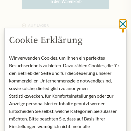
In den Warenkorb
Sc
AUF LAGER
Art.Nr.:
324731#1.000
Cookie Erklärung
BESCHREIBUNG
Wir verwenden Cookies, um Ihnen ein perfektes
Pastis von Berger ist der klassische
Besuchserlebnis zu bieten. Dazu zählen Cookies, die für
südfranzösische Aperitif, beim Mixen
den Betrieb der Seite und für die Steuerung unserer
mit Eiswasser wird die Farbe milchig.
kommerziellen Unternehmensziele notwendig sind,
Unwiederstehlich frisch und würzig,
sowie solche, die lediglich zu anonymen
ein echter Ausdruck südfranzösischer
Statistikzwecken, für Komforteinstellungen oder zur
Lebensfreude! Gegründet im Jahr
Anzeige personalisierter Inhalte genutzt werden.
1830 wurde Berger eines der Symbole
Entscheiden Sie selbst, welche Kategorien Sie zulassen
der provenzalischen Kultur.
möchten. Bitte beachten Sie, dass auf Basis Ihrer
Erzeuger: BLMHD SAS, 18 rue de
Einstellungen womöglich nicht mehr alle
l’Entrepôt 94220 Charenton-le-pont