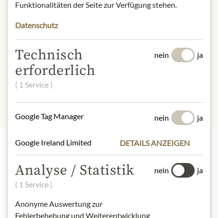
Funktionalitäten der Seite zur Verfügung stehen.
Gebiet: Frankreich
Kategorie: Pastis
Datenschutz
Alkoholgehalt: 45% vol.
Technisch
* Wir bitten um Verständnis, dass das
nein
ja
Produktdesign von der Abbildung
erforderlich
abweichen kann.
( 1 Service )
Google Tag Manager
nein
ja
Google Ireland Limited
DETAILS ANZEIGEN
Highlights aus unserem Sortiment
Analyse / Statistik
nein
ja
( 1 Service )
Meinls Kollektion
Anonyme Auswertung zur
Fehlerbehebung und Weiterentwicklung