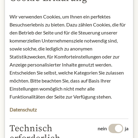
BESCHREIBUNG
Wir verwenden Cookies, um Ihnen ein perfektes
Produktname: Mango-Essig - 200ml
Besuchserlebnis zu bieten. Dazu zählen Cookies, die für
Lagerung: Kühl, trocken und
den Betrieb der Seite und für die Steuerung unserer
lichtgeschützt lagern.
kommerziellen Unternehmensziele notwendig sind,
Kontakt: A L’OLIVIER S.A. / 610,
4ᵉ avenue/ BP 538, 06516
sowie solche, die lediglich zu anonymen
Carros Cedex 1/ Provence-Alpes-
Statistikzwecken, für Komforteinstellungen oder zur
Côte d’Azur/ Frankreich/
Anzeige personalisierter Inhalte genutzt werden.
contact@alolivier.com
Entscheiden Sie selbst, welche Kategorien Sie zulassen
möchten. Bitte beachten Sie, dass auf Basis Ihrer
Einstellungen womöglich nicht mehr alle
* Wir bitten um Verständnis, dass das
Funktionalitäten der Seite zur Verfügung stehen.
Produktdesign von der Abbildung
abweichen kann.
Datenschutz
ZUTATEN & ALLERGENE
Technisch
nein
ja
Branntweinessig 43%,