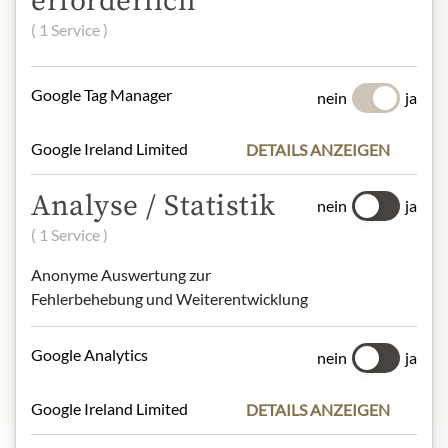
erforderlich
Mangofruchtfleisch 36%, Zucker,
( 1 Service )
Verdickungsmittel: Pektine
Schwefeldioxid und -erzeugnisse
Google Tag Manager
nein
ja
NÄHRWERTE
100g enthalten durchschnittlich
Google Ireland Limited
DETAILS ANZEIGEN
Brennwert (Energie):
502kJ / 120kcal
Fett:
0g
Analyse / Statistik
nein
ja
- davon gesättigte Fettsäuren:
0g
( 1 Service )
Kohlenhydrate:
29g
- davon Zucker:
27g
Anonyme Auswertung zur
Eiweiß:
0,3g
Fehlerbehebung und Weiterentwicklung
Salz:
0,5g
Google Analytics
nein
ja
Google Ireland Limited
DETAILS ANZEIGEN