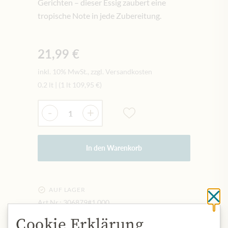
Gerichten – dieser Essig zaubert eine
tropische Note in jede Zubereitung.
21,99 €
inkl. 10% MwSt., zzgl. Versandkosten
0.2 lt
|
(1 lt
109,95 €
)
Menge
-
+
In den Warenkorb
AUF LAGER
Sc
Art.Nr.:
306879#1.000
Cookie Erklärung