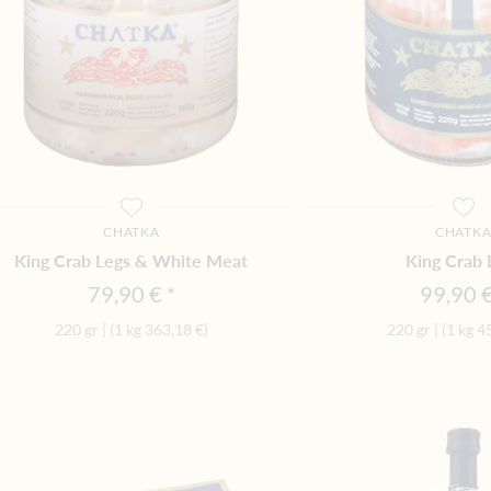
CHATKA
CHATK
King Crab Legs & White Meat
King Crab 
79,90 €
99,90 
220 gr
|
(1 kg
363,18 €
)
220 gr
|
(1 kg
4