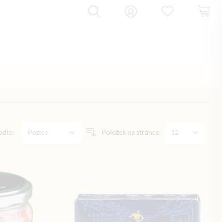
odle:
Položek na stránce: