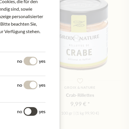
ookies, die für den
ndig sind, sowie
zeige personalisierter
Bitte beachten Sie,
zur Verfügung stehen.
no
yes
no
yes
TURE
GROIX & NATURE
es with Breton
Crab-Rillettes
n
9,99 €
€
no
yes
100 gr
|
(1 kg
99,90 €
)
29,90 €
)