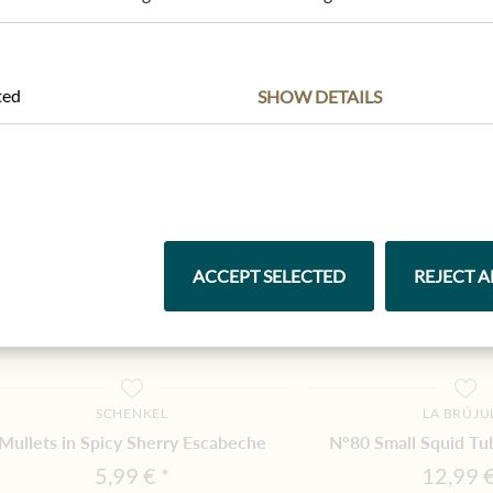
ted
SHOW DETAILS
ACCEPT SELECTED
REJECT A
SCHENKEL
LA BRÚJU
Mullets in Spicy Sherry Escabeche
N°80 Small Squid Tub
5,99 €
12,99 