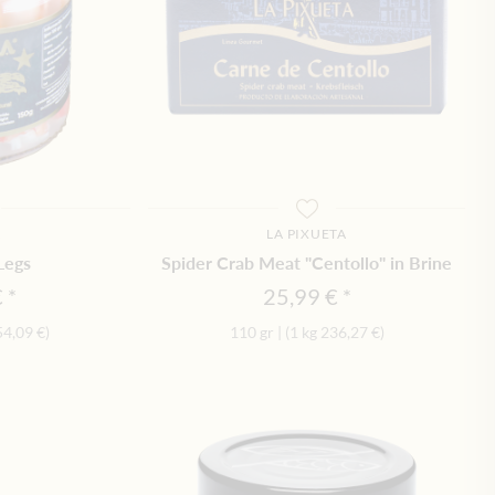
A
LA PIXUETA
Legs
Spider Crab Meat "Centollo" in Brine
€
25,99 €
54,09 €
)
110 gr
|
(1 kg
236,27 €
)