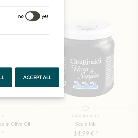
no
yes
LL
ACCEPT ALL
LA
CASA RINALDI
e in Olive Oil
Squid Ink
€
14,99 €