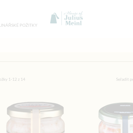
LINÁŘSKÉ POŽITKY
ality
ožky
1
-
12
z
14
Seřadit p