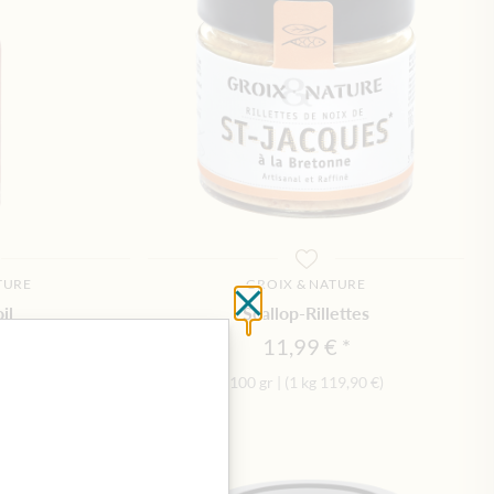
TURE
GROIX & NATURE
Close without saving
il
Scallop-Rillettes
€
11,99 €
9,90 €
)
100 gr
|
(1 kg
119,90 €
)