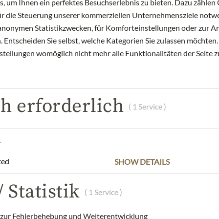
 um Ihnen ein perfektes Besuchserlebnis zu bieten. Dazu zählen C
für die Steuerung unserer kommerziellen Unternehmensziele notwe
zu anonymen Statistikzwecken, für Komforteinstellungen oder zur An
 Entscheiden Sie selbst, welche Kategorien Sie zulassen möchten. 
nstellungen womöglich nicht mehr alle Funktionalitäten der Seite 
h erforderlich
( 1 Service )
r
GROIX & NATURE
GROIX & NA
ted
Lobster-Rillettes
Langoustine-Rillett
SHOW DETAILS
Saffro
16,99 €
 Statistik
12,99 
( 1 Service )
100 gr
|
(1 kg
169,90 €
)
100 gr
|
(1 kg
1
ur Fehlerbehebung und Weiterentwicklung