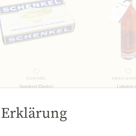
SCHENKEL
GROIX & NA
Smoked Oyster
Lobster o
5,99 €
11,99 
85 gr
|
(1 kg
70,47 €
)
100 ml
|
(1 lt
11
 Erklärung