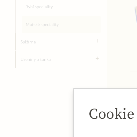
Rybí speciality
Mořské speciality
+
Spižírna
+
Uzeniny a šunka
Cookie