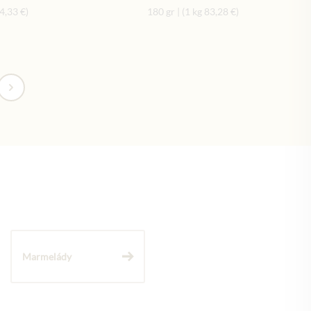
4,33 €
)
180 gr
|
(1 kg
83,28 €
)
ánka
Marmelády