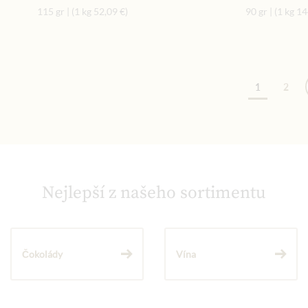
115 gr
|
(1 kg
52,09 €
)
90 gr
|
(1 kg
14
Str
1
2
Nejlepší z našeho sortimentu
Čokolády
Vína