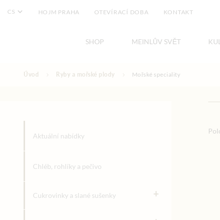
CS
HOJM PRAHA
OTEVÍRACÍ DOBA
KONTAKT
SHOP
MEINLŮV SVĚT
KU
Přejít na obsah
Úvod
Ryby a mořské plody
Mořské speciality
Mořské speci
Pol
Aktuální nabídky
Chléb, rohlíky a pečivo
+
Cukrovinky a slané sušenky